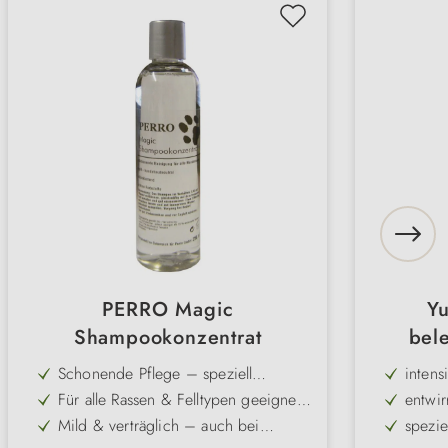
PERRO Magic
Yu
Shampookonzentrat
bel
"Inte
Schonende Pflege – speziell
intens
abgestimmt auf den pH-Wert der
Für alle Rassen & Felltypen geeignet
entwir
Hundehaut (7,4)
– universell einsetzbar im Alltag
Mild & verträglich – auch bei
spezie
empfindlicher Haut oder