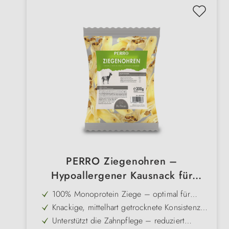
PERRO Ziegenohren –
Hypoallergener Kausnack für
Allergiker Hunde (100% Ziege)
100% Monoprotein Ziege – optimal für
Hunde mit Allergien & Unverträglichkeiten
Knackige, mittelhart getrocknete Konsistenz
– sorgt für langanhaltenden Kauspaß
Unterstützt die Zahnpflege – reduziert