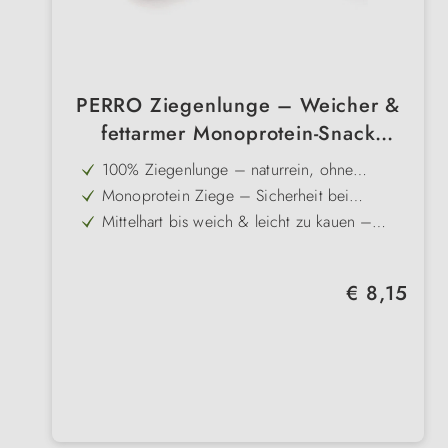
PERRO Ziegenlunge – Weicher &
fettarmer Monoprotein-Snack
(100% Ziege)
100% Ziegenlunge – naturrein, ohne
Zusätze und besonders verträglich
Monoprotein Ziege – Sicherheit bei
Futtermittelunverträglichkeiten & ideale
Mittelhart bis weich & leicht zu kauen –
Ergänzung zur Ziegen-Ausschlussdiät
auch für Welpen und Senioren geeignet
Fettgehalt von 11% – im mittleren Bereich,
auch für figurbewusste Hunde passend
Gluten- & getreidefrei – ideal für
Regulärer Preis:
€ 8,15
ernährungssensible Vierbeiner
Schonend luftgetrocknet – Ohne Zucker,
ohne Konservierungsstoffe, ohne Chemie.