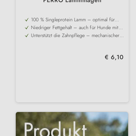
PERRO Lammmagen
100 % Singleprotein Lamm – optimal für
Allergiker und Unverträglichkeiten
Niedriger Fettgehalt – auch für Hunde mit
Übergewicht geeignet
Unterstützt die Zahnpflege – mechanischer
Abrieb vermindert Zahnbelag
Dünnere Stangen – ideal für kleinere Hunde
geeignet
Getreide- und glutenfrei – perfekt für
Regulärer Preis:
€ 6,10
sensible Hunde
Schonend getrocknet – wertvolle Nährstoffe
bleiben bestmöglich erhalten