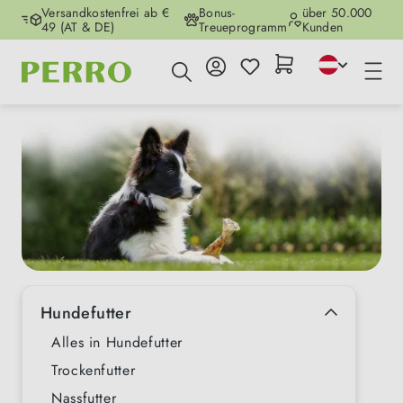
Versandkostenfrei ab €
Bonus-
über 50.000
Zum Hauptinhalt springen
49 (AT & DE)
Treueprogramm
Kunden
Hundefutter
Alles in Hundefutter
Trockenfutter
Nassfutter