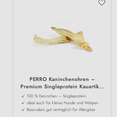
PERRO Kaninchenohren –
Premium Singleprotein Kauartikel
für sensible Hunde
100 % Kaninchen – Singleprotein
ideal auch für kleine Hunde und Welpen
Besonders gut verträglich für Allergiker
Schonend getrocknet – erhält Geschmack