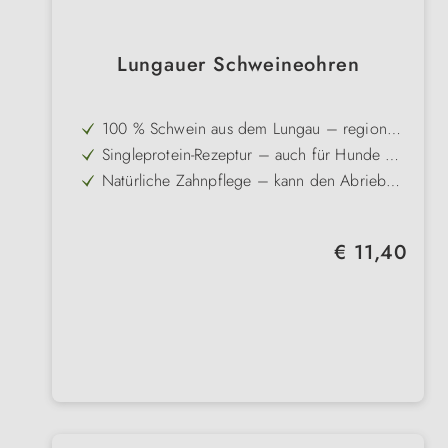
Lungauer Schweineohren
100 % Schwein aus dem Lungau – regionale
Premiumqualität aus Österreich
Singleprotein-Rezeptur – auch für Hunde mit
Unverträglichkeiten auf andere Proteinquellen
Natürliche Zahnpflege – kann den Abrieb
geeignet
von Zahnbelägen unterstützen
Langanhaltender Kauspaß – ideal als
Beschäftigung oder Belohnung
Schonend getrocknet – für intensiven
zwischendurch
Regulärer Preis:
€ 11,40
Geschmack und den Erhalt wertvoller
Ohne künstliche Zusätze – frei von Farb-,
Nährstoffe
Aroma- und Konservierungsstoffen