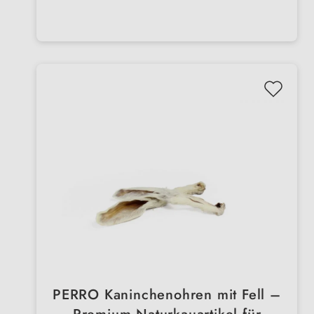
PERRO Kaninchenohren mit Fell –