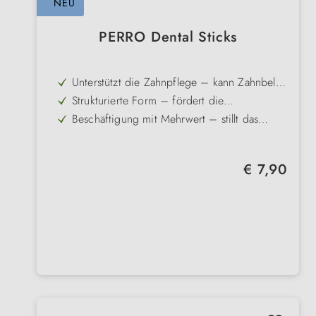
NEU
PERRO Dental Sticks
Unterstützt die Zahnpflege – kann Zahnbelag
reduzieren & Zahnsteinbildung vorbeugen
Strukturierte Form – fördert die
mechanische Reinigung beim Kauen
Beschäftigung mit Mehrwert – stillt das
natürliche Kaubedürfnis sinnvoll
Sanfte Zahnfleischstimulation – durch
intensiven Kauspaß im Alltag
Ohne Zuckerzusatz – bewusste Wahl für die
Regulärer Preis:
€ 7,90
regelmäßige Anwendung
Wiederverschließbarer Vorratsbehälter – hält
die Sticks lange frisch und griffbereit