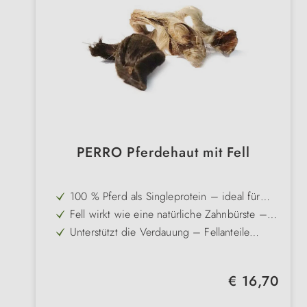
PERRO Pferdehaut mit Fell
100 % Pferd als Singleprotein – ideal für
Allergiker und sensible Hunde
Fell wirkt wie eine natürliche Zahnbürste –
reinigt Zähne und Zahnzwischenräume
Unterstützt die Verdauung – Fellanteile
fördern eine gesunde Magen-Darm-Tätigkeit
Zähe Konsistenz – sorgt für ausgiebige
Beschäftigung und befriedigt den Kautrieb
Stressabbau durch Kauen – fördert
Regulärer Preis:
€ 16,70
Entspannung und innere Ruhe
Naturbelassener Snack – frei von Zusätzen,
gluten- und getreidefrei