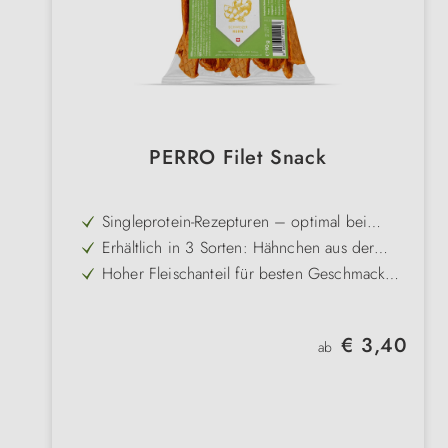
PERRO Filet Snack
Singleprotein-Rezepturen – optimal bei
Allergien und Unverträglichkeiten
Erhältlich in 3 Sorten: Hähnchen aus der
Schweiz, Perlhuhn & Ente aus Frankreic
Hoher Fleischanteil für besten Geschmack
und hohe Akzeptanz
Getreide- und glutenfrei für eine besonders
gute Verträglichkeit
Schonend ohne unnötige Zusatzstoffe
Regulärer Preis:
€ 3,40
hergestellt und kalt geformt
ab
Produktion in der Schweiz – für höchste
Qualität und Nachhaltigkeit