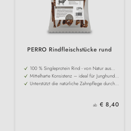
PERRO Rindfleischstücke rund
100 % Singleprotein Rind - von Natur aus
ohne Getreide
Mittelharte Konsistenz – ideal für Junghunde
im Zahnwechsel und Senioren
Unterstützt die natürliche Zahnpflege durch
langes Kauen
Schonend getrocknet für besten
Fleischgeschmack und hohe Bekömmlichkeit
Mit feiner Malzglasur für noch bessere
Regulärer Preis:
€ 8,40
Akzeptanz auch bei wählerischen Hunden
ab
Mittlerer Fettgehalt - auch für Hund emit
Neigung zu Übergewicht