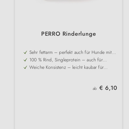
PERRO Rinderlunge
Sehr fettarm – perfekt auch für Hunde mit
Gewichtsproblemen
100 % Rind, Singleprotein – auch für
sensible Hunde verträglich
Weiche Konsistenz – leicht kaubar für
Welpen und Senioren
Ideal als kalorienbewußter Snack
zwischendurch
Angereichert mit Malz – liefert zusätzliche
Regulärer Preis:
€ 6,10
Nährstoffe und steigert die Akzeptanz
ab
Schonend getrocknet – für besten
Geschmack und natürliche Qualität