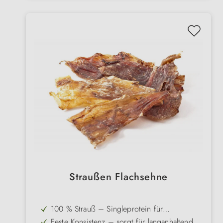
Straußen Flachsehne
100 % Strauß – Singleprotein für
ernährungssensible Hunde
Feste Konsistenz – sorgt für langanhaltenden