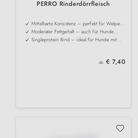
PERRO Rinderdörrfleisch
Mittelharte Konsistenz – perfekt für Welpen
im Zahnwechsel und zur Gebisspflege
Moderater Fettgehalt – auch für Hunde
geeignet, die zu Übergewicht neige
Singleprotein Rind – ideal für Hunde mit
Futtermittelunverträglichkeiten
Mit Malz veredelt – steigert die Akzeptanz
und liefert zusätzliche Nährstoffe
Schonende Trocknung erhält den intensiven
Regulärer Preis:
€ 7,40
Fleischgeschmack
ab
Ohne Getreide, Gluten - perfekt bei
Getreideintoleranzen