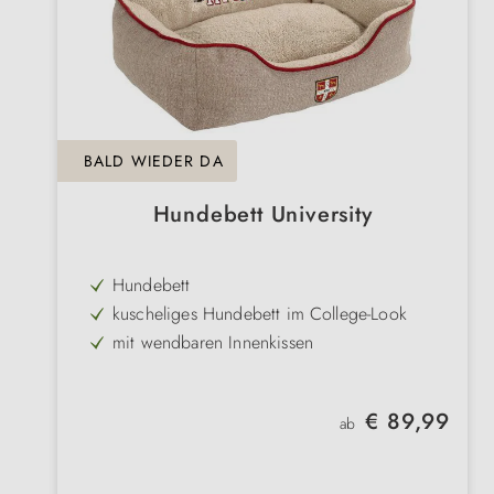
BALD WIEDER DA
Hundebett University
Hundebett
kuscheliges Hundebett im College-Look
mit wendbaren Innenkissen
rutschfeste Unterseite
mit Reißverschluss
Regulärer Preis:
€ 89,99
ab
maschinenwaschbar