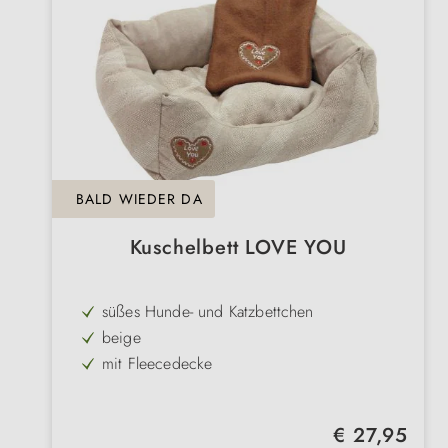
BALD WIEDER DA
Kuschelbett LOVE YOU
süßes Hunde- und Katzbettchen
beige
mit Fleecedecke
bei 30°C waschbar
mit Lebkuchenherz bestickt
Regulärer Preis:
€ 27,95