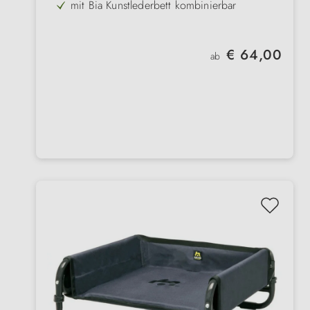
mit Bia Kunstlederbett kombinierbar
maschinenwaschbar & trocknergeeignet
3 moderne, sanfte Farben
Regulärer Preis:
€ 64,00
ab
einfach anzubringen