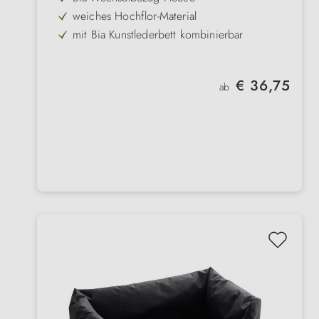
weiches Hochflor-Material
mit Bia Kunstlederbett kombinierbar
maschinenwaschbar
2 klassische Farben
Regulärer Preis:
€ 36,75
ab
einfach zu beziehen