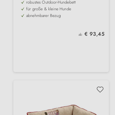
robustes Outdoor-Hundebett
für große & kleine Hunde
abnehmbarer Bezug
leicht zu reinigen
isoliert gegen Bodenkälte
Regulärer Preis:
€ 93,45
ab
weich & komfortabel
wetterfester Überzug