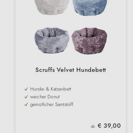
Scruffs Velvet Hundebett
Hunde- & Katzenbett
weicher Donut
gemütlicher Samtstoff
für kleine Hunde & Katzen
hoher, kuschliger Rand
Regulärer Preis:
€ 39,00
ab
waschbar bei 30 Grad