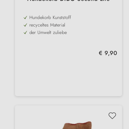
Hundekorb Kunststoff
recyceltes Material
der Umwelt zuliebe
hygienisch & pflegeleicht
mit Luflöchern
Regulärer Preis:
€ 9,90
Anti-Rutsch Noppen
niedriger Einstieg