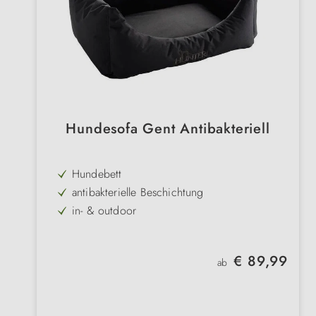
Hundesofa Gent Antibakteriell
Hundebett
antibakterielle Beschichtung
in- & outdoor
wasser- & schmutzabweisend
Maschinenwäsche bei 30 Grad
Regulärer Preis:
€ 89,99
ab
Bezug abnehmbar
Liegekissen herausnehmbar