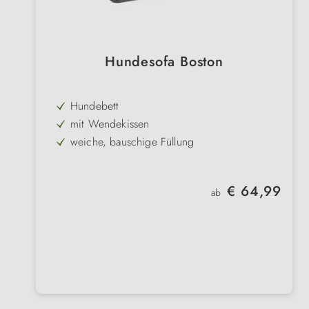
Hundesofa Boston
Hundebett
mit Wendekissen
weiche, bauschige Füllung
edles, klassisches Design
Bezug abnehmbar & maschinenwaschbar
Regulärer Preis:
€ 64,99
ab
4 Größen
2 Farben