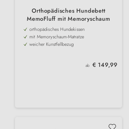
Orthopädisches Hundebett
MemoFluff mit Memoryschaum
orthopädisches Hundekissen
mit Memoryschaum-Matratze
weicher Kunstfellbezug
Bezug bei 30 Grad waschbar
Regulärer Preis:
€ 149,99
ab