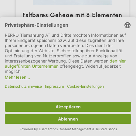
Faltbares Gehege mit 8 Elementen
Regulärer Preis:
€ 129,00