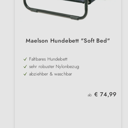
Maelson Hundebett "Soft Bed"
Faltbares Hundebett
sehr robuster Nylonbezug
abziehber & waschbar
erhöhte Liegefläche
hochwertige Qualität
Regulärer Preis:
€ 74,99
ab