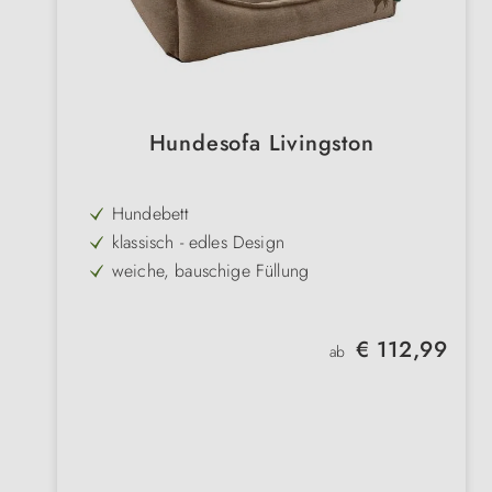
Hundesofa Livingston
Hundebett
klassisch - edles Design
weiche, bauschige Füllung
angenehmer Strukturstoff
Bezug abnehmbar & maschinenwaschbar
Regulärer Preis:
€ 112,99
ab
3 Größen
3 Farben