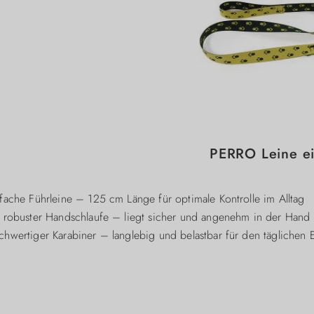
PERRO Leine ei
fache Führleine – 125 cm Länge für optimale Kontrolle im Alltag
 robuster Handschlaufe – liegt sicher und angenehm in der Hand
hwertiger Karabiner – langlebig und belastbar für den täglichen E
2 Breiten erhältlich – 20 mm für kleinere, 30 mm für größere Hu
al für Spaziergänge in der Stadt oder gezieltes Hundetraining
hhaltig & regional gefertigt – PERRO Dog Gear Qualität aus Sa