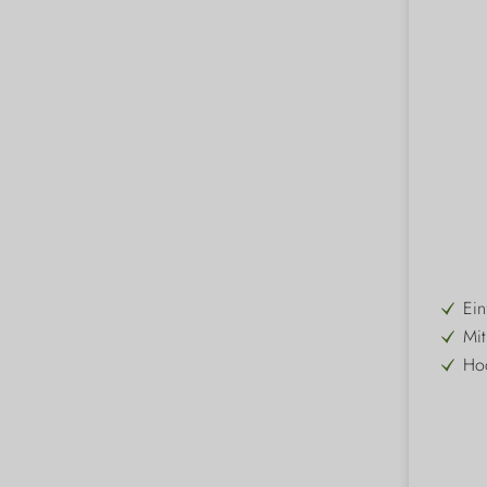
Ein
Mit
Hoc
In 
Ide
Nac