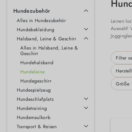
Hund
Hundezubehör
Alles in Hundezubehör
Leinen lo
Auswahl! V
Hundebekleidung
Joggingle
Halsband, Leine & Geschirr
Alles in Halsband, Leine &
Geschirr
Filter s
Hundehalsband
Herstel
Hundeleine
Hundegeschirr
Größe
Hundespielzeug
Hundeschlafplatz
Hundetraining
Hundemaulkorb
Transport & Reisen