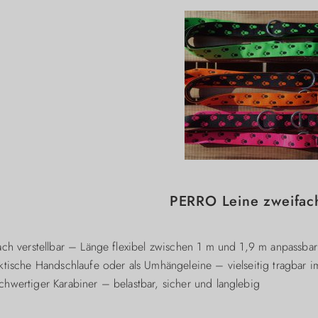
PERRO Leine zweifach
ach verstellbar – Länge flexibel zwischen 1 m und 1,9 m anpassbar
ktische Handschlaufe oder als Umhängeleine – vielseitig tragbar im
hwertiger Karabiner – belastbar, sicher und langlebig
Neonfarben für beste Sichtbarkeit oder in klassischen Farben erhält