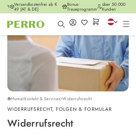
Versandkostenfrei ab €
Bonus-
über 50.000
Zum Hauptinhalt springen
49 (AT & DE)
Treueprogramm
Kunden
Home
Kontakt & Services
Widerrufsrecht
WIDERRUFSRECHT, FOLGEN & FORMULAR
Widerrufsrecht