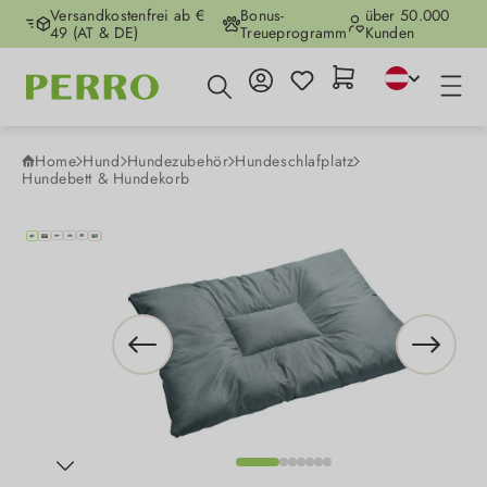
Versandkostenfrei ab €
Bonus-
über 50.000
Zum Hauptinhalt springen
49 (AT & DE)
Treueprogramm
Kunden
Home
Hund
Hundezubehör
Hundeschlafplatz
Hundebett & Hundekorb
Bildergalerie überspringen