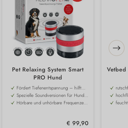
Pet Relaxing System Smart
Vetbed 
PRO Hund
Fördert Tiefenentspannung – hilft
rutsch
deinem Hund, schneller zur Ruhe zu
Spezielle Soundversionen für Hunde
hochfl
kommen
– optimal auf das Hörverhalten
Hörbare und unhörbare Frequenzen
feucht
abgestimmt
– wirken gezielt auf verschiedene
Unterstützt konditionierte
wärme
Wahrnehmungsebenen
Entspannung – kann langfristig zu
Individuell einsetzbar – geeignet für
kusche
mehr Gelassenheit beitragen
Regulärer Preis:
€ 99,90
verschiedene Stresssituationen im
Praktische Timerfunktion – einfache
masch