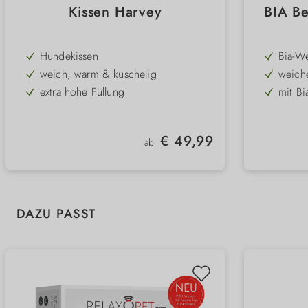
Kissen Harvey
BIA Be
Hundekissen
Bia-W
weich, warm & kuschelig
weiche
extra hohe Füllung
mit Bi
bequem & stylisch
masch
Bezug aus Langhaarplüsch
2 klas
Regulärer Preis:
€ 49,99
ab
Überzug maschinenwaschbar
einfac
rutschhemmender Boden
4 Größen
Produktgalerie überspringen
DAZU PASST