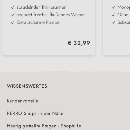
sprudelnder Trinkbrunnen
Monop
aussch
spendet frische, fließendes Wasser
Ohne 
Pferde
für er
Geräuscharme Pumpe
Süßkar
Kohlen
regt zur häufigeren Wasseraufnahme
Gering
Vitami
an
bei Au
verbessert die Wasserqualität
Prakti
Bauch
Regulärer Preis:
€ 32,99
– perf
Sehr 
wähle
WISSENSWERTES
Kundenvorteile
PERRO Shops in der Nähe
Häufig gestellte Fragen - Shophilfe