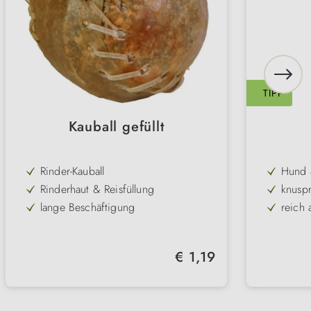
TIPP
Kauball gefüllt
Rinder-Kauball
Hund 
Rinderhaut & Reisfüllung
knuspr
lange Beschäftigung
reich
natürliche Zahnreinigung
leicht
fettarm & glutenfrei
Regulärer Preis:
€ 1,19
2 Größen