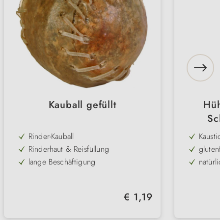
Kauball gefüllt
Hüh
Sc
Rinder-Kauball
Kausti
Schwe
Rinderhaut & Reisfüllung
gluten
lange Beschäftigung
natürl
natürliche Zahnreinigung
niedri
fettarm & glutenfrei
beson
Regulärer Preis:
€ 1,19
2 Größen