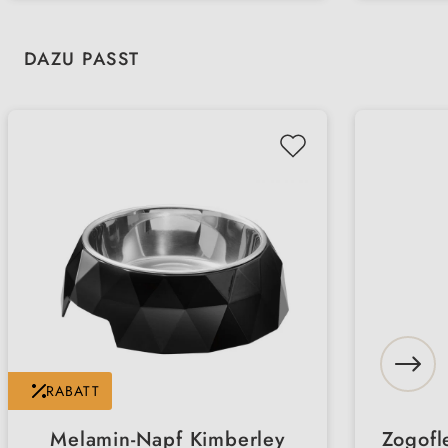
Produktgalerie überspringen
DAZU PASST
RABATT
Melamin-Napf Kimberley
Zogofl