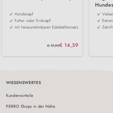
Hundes
Wer
Hundenapf
Vielse
und S
Futter- oder Trinknapf
Extrem
abwec
strapa
mit herausnehmbaren Edelstahleinsatz
Zahnf
Zogofl
Zahnf
modernes Design
Schwi
im Wa
rutschhemmender Gummirand am
Pflege
Verkaufspreis:
€ 14,39
Boden
hygie
Regulärer Preis:
€ 17,99
langlebig
Varian
mehrer
in weiß & schwarz erhältlich.
Editio
WISSENSWERTES
Kundenvorteile
PERRO Shops in der Nähe