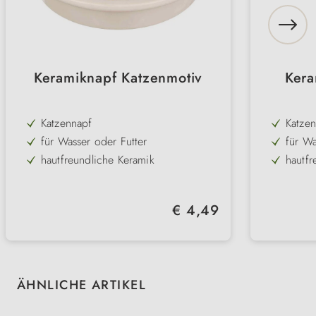
Keramiknapf Katzenmotiv
Kera
Katzennapf
Katze
für Wasser oder Futter
für Wa
hautfreundliche Keramik
hautfr
hygienisch & leicht zu reinigen
hygien
spülmaschinenfest
spülma
Regulärer Preis:
€ 4,49
stabiler Stand
stabil
weiß mit Katzenmotiv
warme 
Produktgalerie überspringen
ÄHNLICHE ARTIKEL