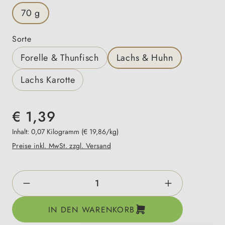
70 g
auswählen
Sorte
Forelle & Thunfisch
Lachs & Huhn
Lachs Karotte
€ 1,39
Inhalt:
0,07 Kilogramm
(€ 19,86/kg)
Preise inkl. MwSt. zzgl. Versand
Produkt Anzahl: Gib den gewünschten Wert e
IN DEN WARENKORB