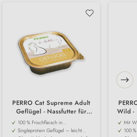
PERRO Cat Supreme Adult
PERRO
Geflügel - Nassfutter für
Wild -
Katzen
100 % Frischfleisch in
Mit Wi
Lebensmittelqualität – ohne Lock-
fettar
Singleprotein Geflügel – leicht
100 % 
oder Zucker
verdaulich & besonders gut
Lebens