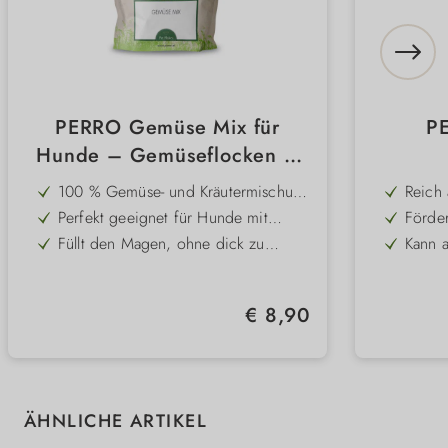
PERRO Gemüse Mix für
P
Hunde – Gemüseflocken &
BARF Gemüse, getreidefrei
100 % Gemüse- und Kräutermischung
Reich 
und glutenfrei
ohne Getreide und Gluten
Eisen 
Perfekt geeignet für Hunde mit
Förder
Blutbi
Getreideunverträglichkeiten
die V
Füllt den Magen, ohne dick zu
Kann 
machen – ideal bei Diäten
stärke
Unterstützt eine ausgewogene und
Unters
schwa
ballaststoffreiche Ernährung
kann 
Natürliche Ergänzung zu PERRO
Schon
Regulärer Preis:
€ 8,90
Premium Pur Nassfutter oder Barf
künstl
Ohne Zusatz von Vitaminen oder
Perfe
getrei
Mineralstoffen – für höchste
Premi
Individualisierbarkeit
Ration
Produktgalerie überspringen
ÄHNLICHE ARTIKEL