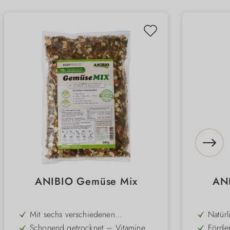
ANIBIO Gemüse Mix
ANI
Mit sechs verschiedenen
Natürl
Gemüsesorten –
allerg
Schonend getrocknet – Vitamine
Förder