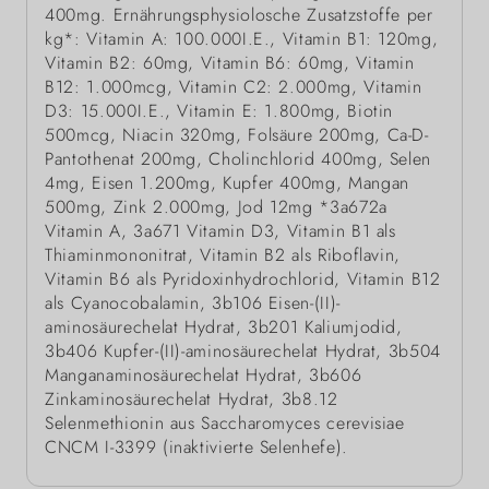
400mg. Ernährungsphysiolosche Zusatzstoffe per
kg*: Vitamin A: 100.000I.E., Vitamin B1: 120mg,
Vitamin B2: 60mg, Vitamin B6: 60mg, Vitamin
B12: 1.000mcg, Vitamin C2: 2.000mg, Vitamin
D3: 15.000I.E., Vitamin E: 1.800mg, Biotin
500mcg, Niacin 320mg, Folsäure 200mg, Ca-D-
Pantothenat 200mg, Cholinchlorid 400mg, Selen
4mg, Eisen 1.200mg, Kupfer 400mg, Mangan
500mg, Zink 2.000mg, Jod 12mg *3a672a
Vitamin A, 3a671 Vitamin D3, Vitamin B1 als
Thiaminmononitrat, Vitamin B2 als Riboflavin,
Vitamin B6 als Pyridoxinhydrochlorid, Vitamin B12
als Cyanocobalamin, 3b106 Eisen-(II)-
aminosäurechelat Hydrat, 3b201 Kaliumjodid,
3b406 Kupfer-(II)-aminosäurechelat Hydrat, 3b504
Manganaminosäurechelat Hydrat, 3b606
Zinkaminosäurechelat Hydrat, 3b8.12
Selenmethionin aus Saccharomyces cerevisiae
CNCM I-3399 (inaktivierte Selenhefe).