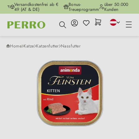
Versandkostenfrei ab €
Bonus-
über 50.000
Zum Hauptinhalt springen
49 (AT & DE)
Treueprogramm
Kunden
Home
Katze
Katzenfutter
Nassfutter
Bildergalerie überspringen