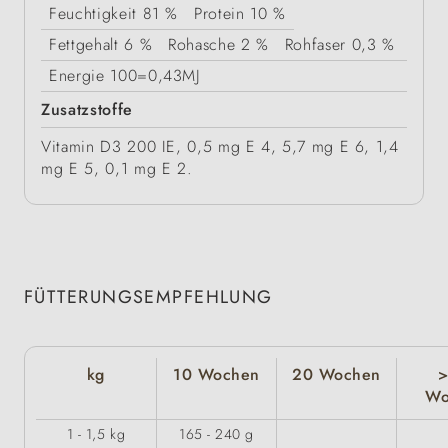
Feuchtigkeit
81 %
Protein
10 %
Fettgehalt
6 %
Rohasche
2 %
Rohfaser
0,3 %
Energie
100=0,43MJ
Zusatzstoffe
Vitamin D3 200 IE, 0,5 mg E 4, 5,7 mg E 6, 1,4
mg E 5, 0,1 mg E 2.
FÜTTERUNGSEMPFEHLUNG
kg
10 Wochen
20 Wochen
>
Wo
1 - 1,5 kg
165 - 240 g