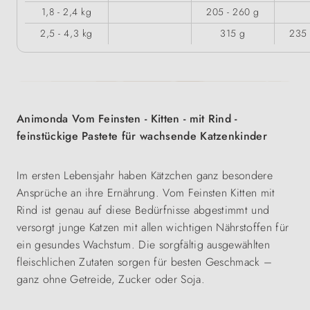
1,8 - 2,4 kg
205 - 260 g
2,5 - 4,3 kg
315 g
235 
Animonda Vom Feinsten - Kitten - mit Rind -
feinstückige Pastete für wachsende Katzenkinder
Im ersten Lebensjahr haben Kätzchen ganz besondere
Ansprüche an ihre Ernährung. Vom Feinsten Kitten mit
Rind ist genau auf diese Bedürfnisse abgestimmt und
versorgt junge Katzen mit allen wichtigen Nährstoffen für
ein gesundes Wachstum. Die sorgfältig ausgewählten
fleischlichen Zutaten sorgen für besten Geschmack –
ganz ohne Getreide, Zucker oder Soja.