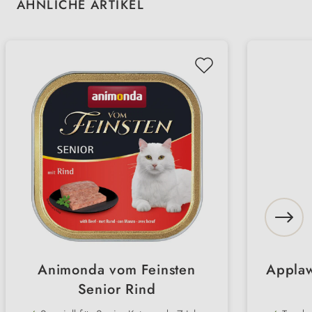
Produktgalerie überspringen
ÄHNLICHE ARTIKEL
Animonda vom Feinsten
Applaw
Senior Rind