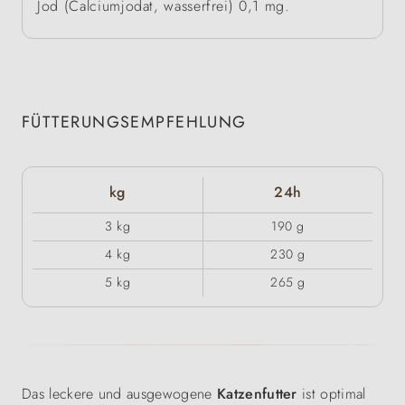
Jod (Calciumjodat, wasserfrei) 0,1 mg.
FÜTTERUNGSEMPFEHLUNG
kg
24h
3 kg
190 g
4 kg
230 g
5 kg
265 g
Das leckere und ausgewogene
Katzenfutter
ist optimal