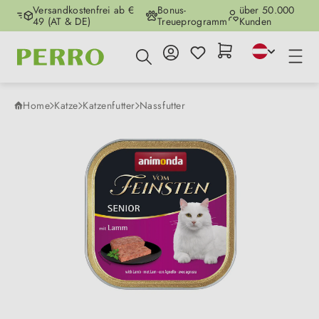
Versandkostenfrei ab €
Bonus-
über 50.000
Zum Hauptinhalt springen
49 (AT & DE)
Treueprogramm
Kunden
Home
Katze
Katzenfutter
Nassfutter
Bildergalerie überspringen