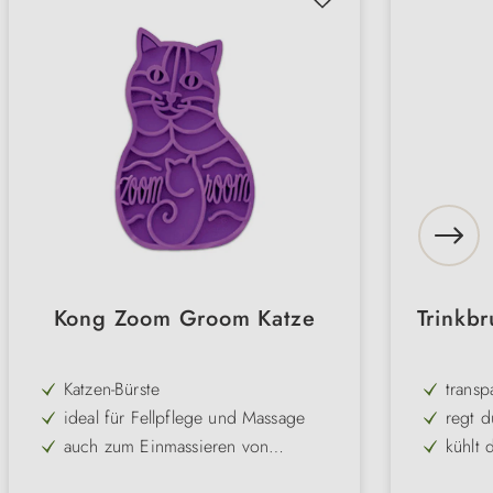
Kong Zoom Groom Katze
Trinkb
Katzen-Bürste
transp
ideal für Fellpflege und Massage
regt d
auch zum Einmassieren von
kühlt 
Shampoo
liegt gut in der Hand & ist flexibel
frisch