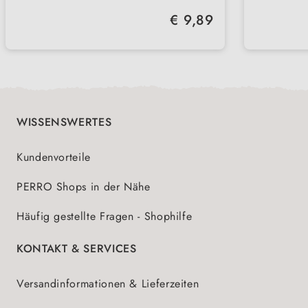
und sanft
Volum
Regulärer Preis:
€ 9,89
geräu
WISSENSWERTES
Kundenvorteile
PERRO Shops in der Nähe
Häufig gestellte Fragen - Shophilfe
KONTAKT & SERVICES
Versandinformationen & Lieferzeiten