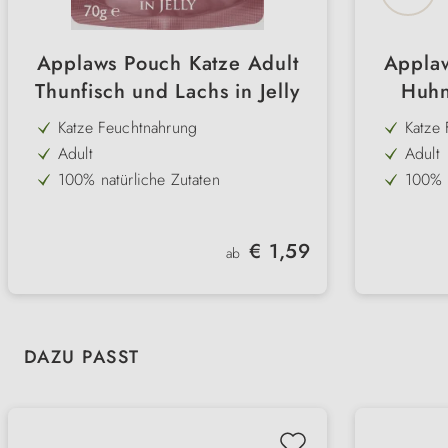
Applaws Pouch Katze Adult
Applaw
Thunfisch und Lachs in Jelly
Huhn
Katze Feuchtnahrung
Katze
Adult
Adult
100% natürliche Zutaten
100% n
Thunfisch
70 % F
Lachs
mit Ta
Regulärer Preis:
€ 1,59
ab
ohne Gluten & Getreide
ohne 
ohne Farbstoffe
beste
hormonfrei
Produktgalerie überspringen
DAZU PASST