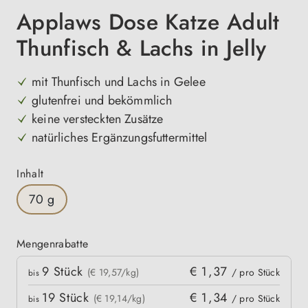
Applaws Dose Katze Adult
Thunfisch & Lachs in Jelly
mit Thunfisch und Lachs in Gelee
glutenfrei und bekömmlich
keine versteckten Zusätze
natürliches Ergänzungsfuttermittel
auswählen
Inhalt
70 g
Mengenrabatte
Mengenrabatte
9
Stück
€ 1,37
kpreis
(€ 19,57/kg)
/ pro Stück
bis
19
Stück
€ 1,34
(€ 19,14/kg)
/ pro Stück
bis