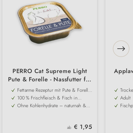
PERRO Cat Supreme Light
Applaw
Pute & Forelle - Nassfutter für
Katzen
Fettarme Rezeptur mit Pute & Forelle
Trocke
– leicht & proteinreich
100 % Frischfleisch & Fisch in
Adult
Lebensmittelqualität – ohne
Ohne Kohlenhydrate – naturnah &
Fischp
Zusatzstoffe
artgerecht für übergewichtige Katzen
Mit Omega-3-Fettsäuren – unterstützt
Omega
Immunsystem & wirkt
Gluten- & getreidefrei – gut
getrei
entzündungshemmend
Regulärer Preis:
€ 1,95
verträglich auch bei sensiblen Katzen
ab
Sehr hohe Akzeptanz – feine Pastete
natürl