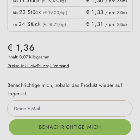
11
Stück
€ 1,36
kpreis
(€ 19,43/kg)
/ pro Stück
bis
23
Stück
€ 1,33
(€ 19,00/kg)
/ pro Stück
bis
24
Stück
€ 1,31
(€ 18,71/kg)
/ pro Stück
ab
€ 1,36
Inhalt:
0,07 Kilogramm
Preise inkl. MwSt. zzgl. Versand
Benachrichtige mich, sobald das Produkt wieder auf
Lager ist.
Deine E-Mail
BENACHRICHTIGE MICH