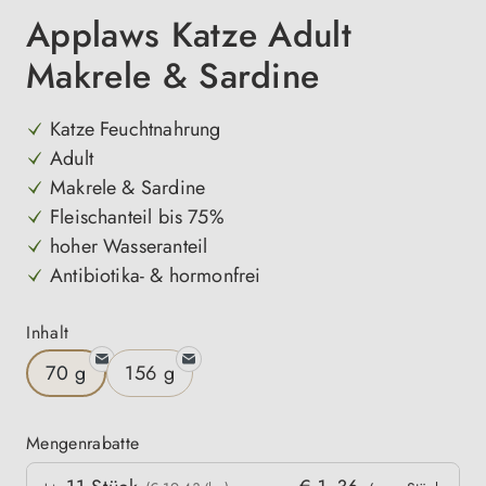
Applaws Katze Adult
Makrele & Sardine
Katze Feuchtnahrung
Adult
Makrele & Sardine
Fleischanteil bis 75%
hoher Wasseranteil
Antibiotika- & hormonfrei
auswählen
Inhalt
70 g
156 g
Mengenrabatte
Mengenrabatte