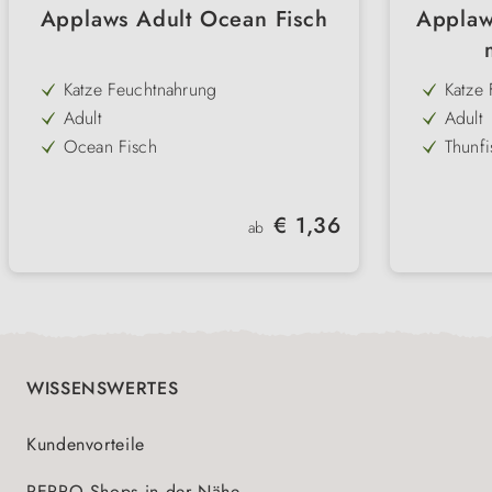
Applaws Adult Ocean Fisch
Applaws
Katze Feuchtnahrung
Katze
Adult
Adult
Ocean Fisch
Thunf
Fleischanteil 75%
Thunfi
natur-Rezeptur
hoher 
Regulärer Preis:
€ 1,36
ab
ohne künstliche Zusatzstoffe
natürl
ohne Antibiotika
hormo
ohne Nebenerzeugnisse
WISSENSWERTES
Kundenvorteile
PERRO Shops in der Nähe