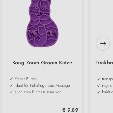
Kong Zoom Groom Katze
Trinkb
Katzen-Bürste
transp
ideal für Fellpflege und Massage
regt d
auch zum Einmassieren von
kühlt 
Shampoo
liegt gut in der Hand & ist flexibel
frisch
und sanft
Volum
Regulärer Preis:
€ 9,89
geräu