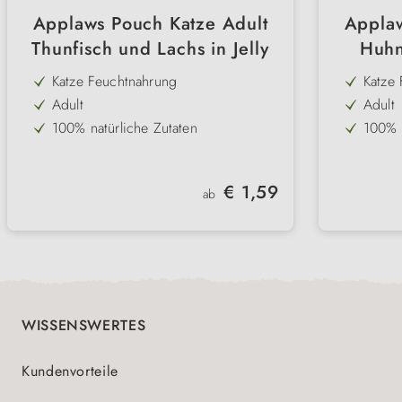
Applaws Pouch Katze Adult
Applaw
Thunfisch und Lachs in Jelly
Huhn
Katze Feuchtnahrung
Katze
Adult
Adult
100% natürliche Zutaten
100% n
Thunfisch
70 % F
Lachs
mit Ta
Regulärer Preis:
€ 1,59
ab
ohne Gluten & Getreide
ohne 
ohne Farbstoffe
beste
hormonfrei
WISSENSWERTES
Kundenvorteile