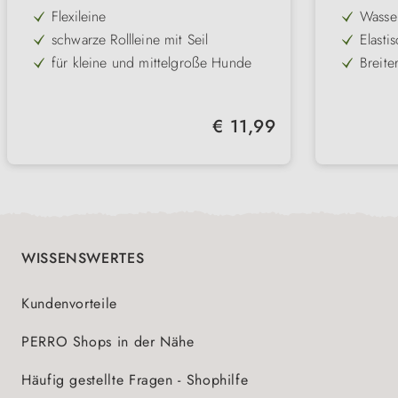
Flexileine
Wasser
maxim
schwarze Rollleine mit Seil
Elasti
Wind
Rücke
für kleine und mittelgroße Hunde
Breite
an de
trocke
Bremssystem mit Arretiermöglichkeit
Weiche
beim 
sorgen
in 4 modernen Farben
Große
Bewe
Regulärer Preis:
€ 11,99
Reflek
3 & 5 Meter Länge
Nachha
und Si
gefert
optionales Zubehör erhältlich (S und
langle
M)
WISSENSWERTES
Kundenvorteile
PERRO Shops in der Nähe
Häufig gestellte Fragen - Shophilfe