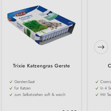
Trixie Katzengras Gerste
C
Gersten-Saat
Cremi
Snack 
für Katzen
In 4 S
Taurin
zum Selbstziehen soft & weich
Mit Ta
Beta-G
Augen
vitaminenreich & gesund
Mit Om
gesun
immer-grün
Mit Be
(Lachs
Regulärer Preis: