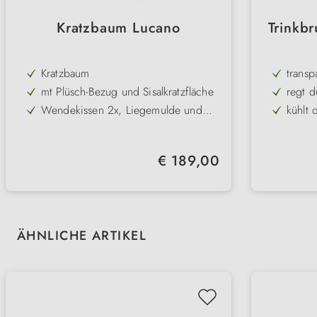
Kratzbaum Lucano
Trinkb
Kratzbaum
transp
mt Plüsch-Bezug und Sisalkratzfläche
regt d
Wendekissen 2x, Liegemulde und
kühlt 
Spielzeugen am Band
Stämme mit Jute umwickelt
frisch
zeitlos & elegant
Volum
Regulärer Preis:
€ 189,00
geräu
Produktgalerie überspringen
ÄHNLICHE ARTIKEL