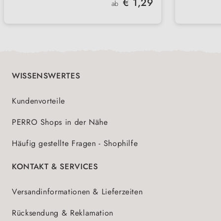
€ 1,29
Immun
ab
praktisch
Mit In
für de
WISSENSWERTES
Kundenvorteile
PERRO Shops in der Nähe
Häufig gestellte Fragen - Shophilfe
KONTAKT & SERVICES
Versandinformationen & Lieferzeiten
Rücksendung & Reklamation