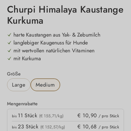
Churpi Himalaya Kaustange
Kurkuma
harte Kaustangen aus Yak- & Zebumilch
langlebiger Kaugenuss für Hunde
mit wertvollen natürlichen Vitaminen
mit Kurkuma
auswählen
Größe
Large
Medium
Mengenrabatte
Mengenrabatte
11
Stück
€ 10,90
kpreis
(€ 155,71/kg)
/ pro Stück
bis
23
Stück
€ 10,68
(€ 152,57/kg)
/ pro Stück
bis