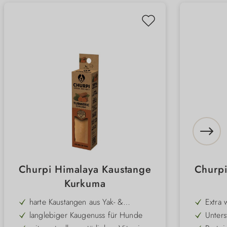
Churpi Himalaya Kaustange
Churpi
Kurkuma
harte Kaustangen aus Yak- &
Extra 
Zebumilch
kräfti
langlebiger Kaugenuss für Hunde
Unters
Kauve
hilft 