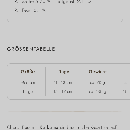
Rohasche
5,26 %
Fettgehalt
2,11 %
Rohfaser
0,1 %
GRÖSSENTABELLE
Größe
Länge
Gewicht
Medium
11 - 13 cm
ca. 70 g
4 -
Large
15 - 17 cm
ca. 130 g
10 
Churpi Bars mit
Kurkuma
sind natürliche Kauartikel auf