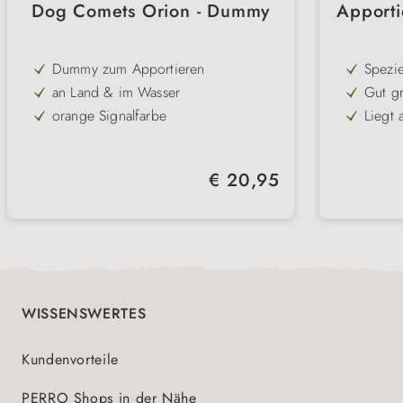
Dog Comets Orion - Dummy
Apporti
Dummy zum Apportieren
Spezie
Wasser
an Land & im Wasser
Gut gr
sichtb
Hund 
orange Signalfarbe
Liegt
Wasse
ermögl
luftgefüllt
Ideal 
aktive
Robust
Regulärer Preis:
€ 20,95
Spiel
Entwic
durch
Traini
WISSENSWERTES
Kundenvorteile
PERRO Shops in der Nähe