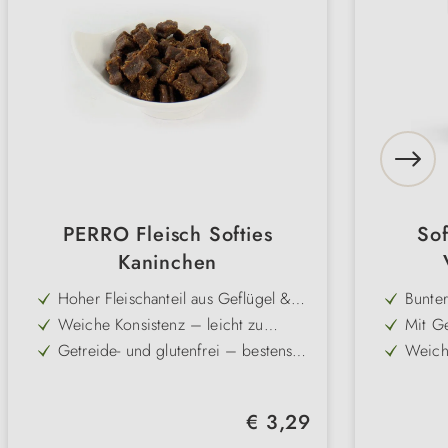
PERRO Fleisch Softies
Sof
Kaninchen
Hoher Fleischanteil aus Geflügel &
Bunter
Kaninchen – intensiver Geschmack
Gesch
Weiche Konsistenz – leicht zu
Mit G
Abwec
kauen, auch für junge & ältere
Lachs
Getreide- und glutenfrei – bestens
Weich
Hunde
vielsei
für ernährungssensible Hunde
Senior
Praktische Größe – ideal für
Leicht
geeig
Training, Erziehung & unterwegs
häufi
Sehr gute Akzeptanz, auch bei
Prakti
Überfü
Regulärer Preis:
€ 3,29
wählerischen Hunden
wieder
Bekömmliche Rezeptur ohne
Mit ge
Snacks