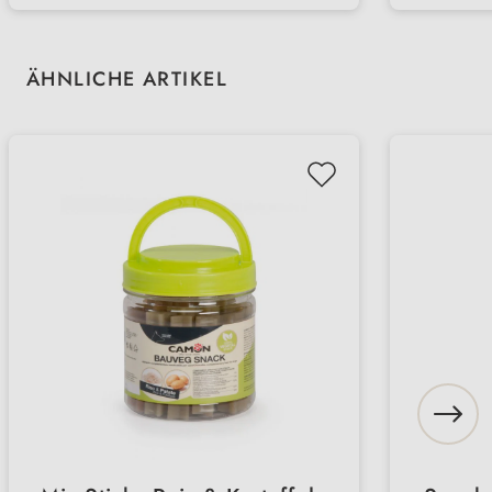
Kauve
Produktgalerie überspringen
ÄHNLICHE ARTIKEL