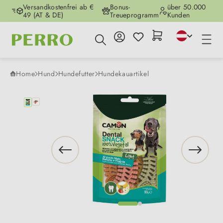
Versandkostenfrei ab €
Bonus-
über 50.000
Zum Hauptinhalt springen
49 (AT & DE)
Treueprogramm
Kunden
Home
Hund
Hundefutter
Hundekauartikel
Bildergalerie überspringen