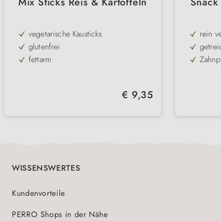
Mix Sticks Reis & Kartoffeln
Snack 
vegetarische Kausticks
rein v
glutenfrei
getrei
fettarm
Zahnp
zur täglichen Zahnpflege
mit Sü
im praktischen Vorratsbehälter
in wie
Regulärer Preis:
€ 9,35
WISSENSWERTES
Kundenvorteile
PERRO Shops in der Nähe