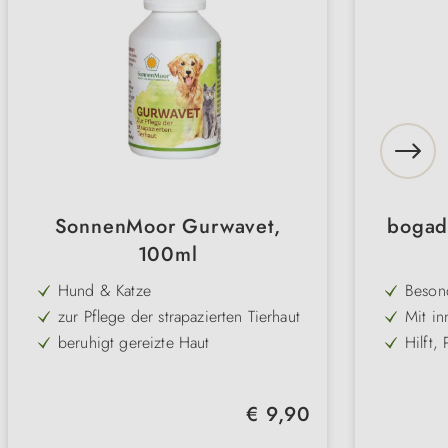
SonnenMoor Gurwavet,
bogad
100ml
Hund & Katze
Beson
– rei
zur Pflege der strapazierten Tierhaut
Mit in
beim 
Enzyme
beruhigt gereizte Haut
Hilft,
Minera
vorzub
unterstützt die Wundheilung
Kann Z
Zahnp
langfr
reduz
vegan
Kombi
Zahnfl
Regulärer Preis:
€ 9,90
Kausna
alkoholfrei
Hohe 
den Al
Motiva
frei von künstichen Farbstoffen