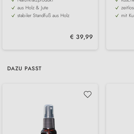
aus Holz & Jute
zeitlo
alle g
stabiler Standfuß aus Holz
mit Ku
in 2 Größen
mit st
verste
langes Kratzvergnügen
Regulärer Preis:
€ 39,99
integrierte Katzenangel
Produktgalerie überspringen
DAZU PASST