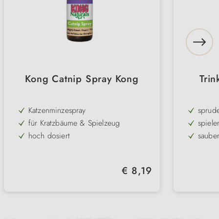
Kong Catnip Spray Kong
Tri
Katzenminzespray
sprud
für Kratzbäume & Spielzeug
spiele
hoch dosiert
saube
nordamerikanische Katzenminze
2 ver
Abwec
einfache Handhabung
Füllme
Regulärer Preis:
€ 8,19
Naturprodukt