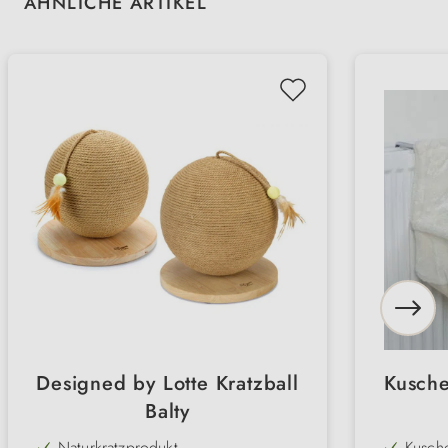
Produktgalerie überspringen
ÄHNLICHE ARTIKEL
Designed by Lotte Kratzball
Kusche
Balty
Naturkratzprodukt
Kusche