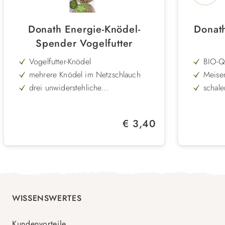
Donath Energie-Knödel-
Donat
Spender Vogelfutter
Vogelfutter-Knödel
BIO-Qu
mehrere Knödel im Netzschlauch
Meise
drei unwiderstehliche
schale
Futtermischungen
für Meisen & Gartenvögel
Rinde
mit knackigen Flocken, natürlichen
wertvo
Regulärer Preis:
€ 3,40
Pflanzenölen & vitalen Saaten
Rohsto
Landwi
WISSENSWERTES
Kundenvorteile