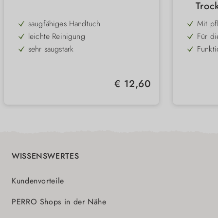
Troc
saugfähiges Handtuch
Mit pf
Haut u
leichte Reinigung
Für di
Haar 
sehr saugstark
Funkti
schne
Mikrofaser
Neutra
sorgt 
bei 30° waschbar
Hauts
Regulärer Preis:
€ 12,60
natürl
nimmt Schmutz gut auf
Einfa
auftra
120x60 cm
ausbür
WISSENSWERTES
Kundenvorteile
PERRO Shops in der Nähe