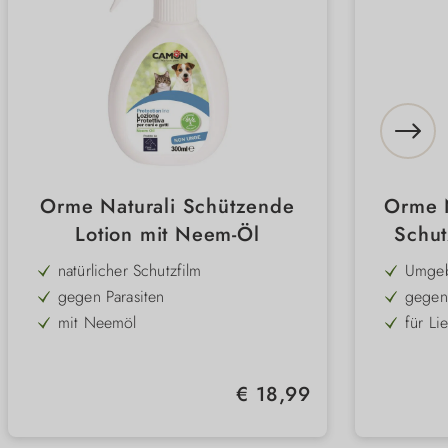
Orme Naturali Schützende
Orme 
Lotion mit Neem-Öl
Schut
natürlicher Schutzfilm
Umgeb
gegen Parasiten
gegen
mit Neemöl
für Li
bildet eine Schutzschicht auf dem
natürl
Fell
antiseptisch & lindert Entzündungen
mit Mi
Regulärer Preis:
€ 18,99
beruhigt & pflegt
ungefä
für Hund & Katze