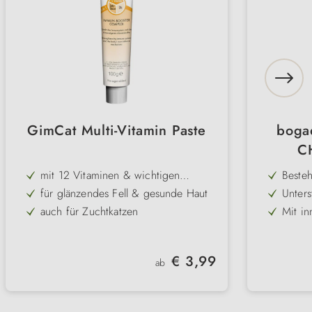
GimCat Multi-Vitamin Paste
boga
C
mit 12 Vitaminen & wichtigen
Beste
Nährstoffe
Fisch
für glänzendes Fell & gesunde Haut
Unters
Reini
auch für Zuchtkatzen
Mit in
aus A
mit Taurin & Fischöl
Könne
und Mi
Mundg
leckerer Schleck-Snack
Lecker
Regulärer Preis:
€ 3,99
täglic
ab
Geeign
Alter