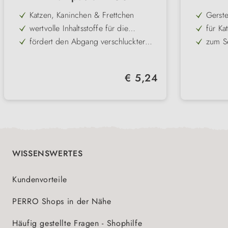
Katzen, Kaninchen & Frettchen
Gerste
wertvolle Inhaltsstoffe für die
für Ka
Darmflora
fördert den Abgang verschluckter
zum Se
Haare
beugt Verdauungsprobleme vor
vitam
gegen Haarballen
immer
Regulärer Preis:
€ 5,24
prakti
WISSENSWERTES
Kundenvorteile
PERRO Shops in der Nähe
Häufig gestellte Fragen - Shophilfe