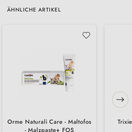
Produktgalerie überspringen
ÄHNLICHE ARTIKEL
Orme Naturali Care - Maltofos
Trixi
- Malzpaste+ FOS