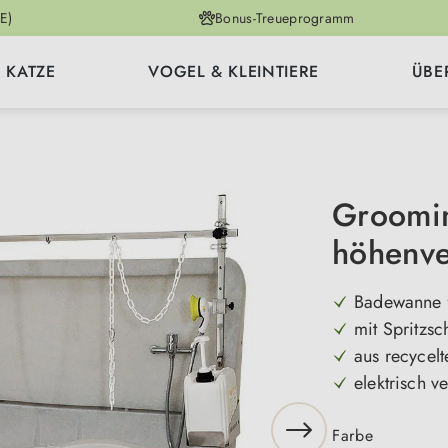
E)
Bonus-Treueprogramm
KATZE
VOGEL & KLEINTIERE
ÜBE
Groomi
höhenve
Badewanne f
mit Spritzs
aus recycelt
elektrisch v
auswähle
Farbe