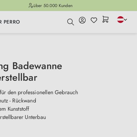
über 50.000 Kunden
R PERRO
ng Badewanne
rstellbar
ür den professionellen Gebrauch
chutz - Rückwand
em Kunststoff
erstellbarer Unterbau
n