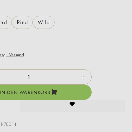
len
erd
Rind
Wild
 zzgl. Versand
zahl: Gib den gewünschten Wert ein oder be
IN DEN WARENKORB
71-78014