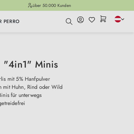
über 50.000 Kunden
R PERRO
 "4in1" Minis
lis mit 5% Hanfpulver
 mit Huhn, Rind oder Wild
inis für unterwegs
getreidefrei
n