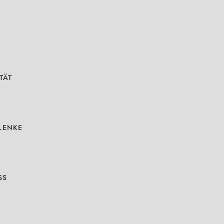
TÄT
LENKE
SS