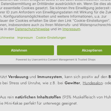
es
zwischen
en Teil der täglichen Ration ausmachen sollten. Bei Tieren, die z
 reduziert werden.
tützt
Verdauung
und
Immunsystem
, kann sich positiv auf den
B
ge bei Stress und Unruhe, wie z.B. bei
Gewitter
,
Hundesalon
- od
 Aus rein
natürlichen Inhaltsstoffen
(95% Muskelfleisch von Huh
ie Mini-Kekse perfekt für unterwegs geeignet.