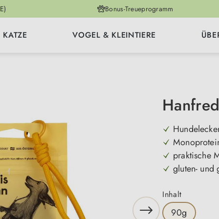
E)
Bonus-Treueprogramm
KATZE
VOGEL & KLEINTIERE
ÜBE
Hanfred
Hundelecker
Monoprotein
praktische M
gluten- und 
auswähle
Inhalt
90g