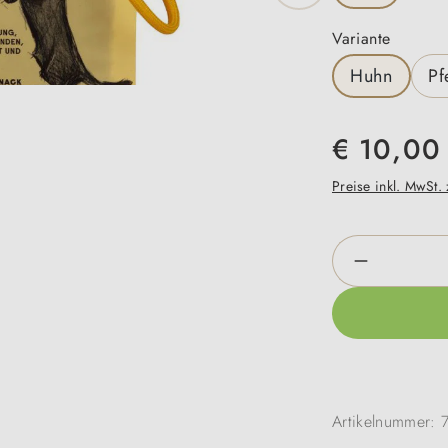
auswäh
Variante
Huhn
Pf
€ 10,00
Preise inkl. MwSt.
Produkt An
Artikelnummer: