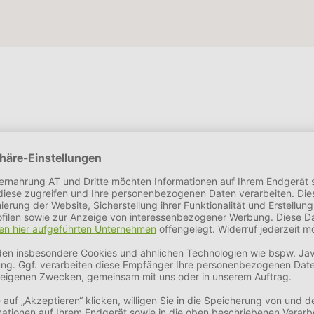
4,6%
Rohfaser
1%