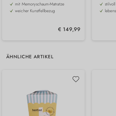
mit Memoryschaum-Matratze
stilvo
weicher Kunstfellbezug
lebens
Bezug bei 30 Grad waschbar
kratzre
rutsc
Regulärer Preis:
€ 149,99
hygien
stabil
EIgen
3 Far
Produktgalerie überspringen
ÄHNLICHE ARTIKEL