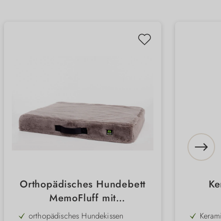
Orthopädisches Hundebett
Ke
MemoFluff mit
Memoryschaum
orthopädisches Hundekissen
Keram