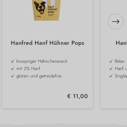
Hanfred Hanf Hühner Pops
Han
knuspriger Hähnchensnack
Relax:
Rind,
mit 2% Hanf
Hanf u
Stres
gluten- und getreidefrei
Single
Verda
sensib
Qualität aus Österreich
Gelenk
Marien
Darmb
Gelenk
Regulärer Preis:
€ 11,00
förde
Ohne 
Konser
Gesch
Österr