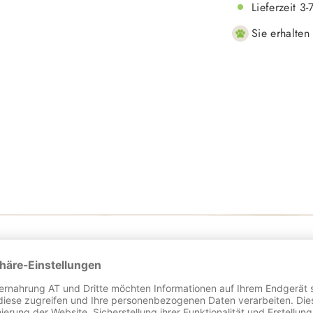
Lieferzeit 3
Sie erhalten
ür Deine Nagetiere. Es ist völlig natürlich und enthält wertvolle F
lich im Schatten um die wertvollen Inhaltsstoffe zu schützen.
Qualitätsheus im Überblick: