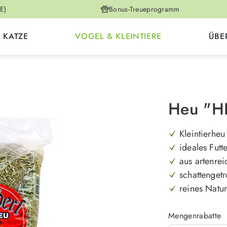
E)
Bonus-Treueprogramm
KATZE
VOGEL & KLEINTIERE
ÜBE
Heu "H
Kleintierheu
ideales Futte
aus artenre
schattenget
reines Natu
Mengenrabatte