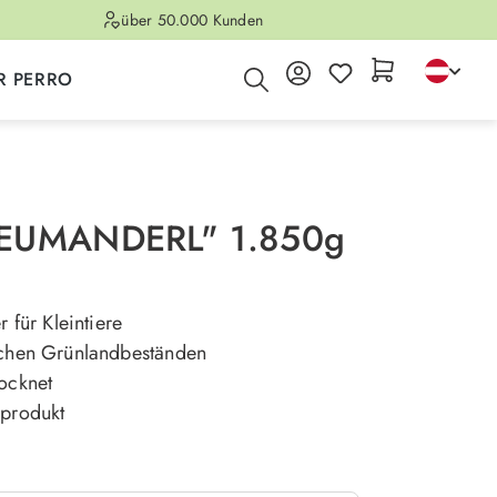
über 50.000 Kunden
R PERRO
EUMANDERL" 1.850g
r für Kleintiere
ichen Grünlandbeständen
rocknet
rprodukt