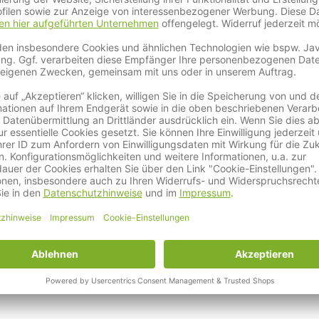
die hohe Qualität erhalten.
 den Umgang mit der Natur und versuchen unsere Produkte so rei
m einen schonenden Umgang mit unserem Qualitätsheu.
ingebracht und weiterverarbeitet. So bleibt möglichst viel Nat
s. Das riecht, spürt und sieht man.