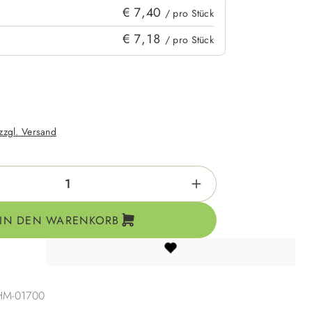
€ 7,40
/ pro Stück
€ 7,18
/ pro Stück
 zzgl. Versand
zahl: Gib den gewünschten Wert ein oder be
IN DEN WARENKORB
HM-01700