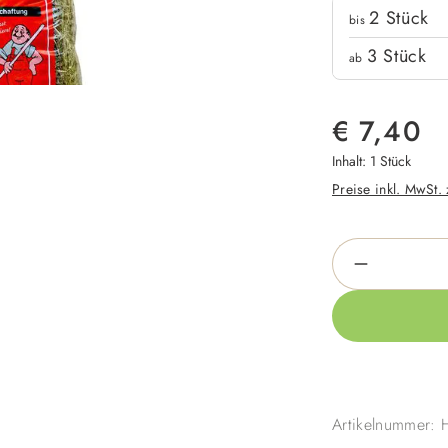
Mengenrabatte
2
Stück
Stückpreis
bis
3
Stück
ab
€ 7,40
Inhalt:
1 Stück
Preise inkl. MwSt.
Produkt An
Artikelnummer: