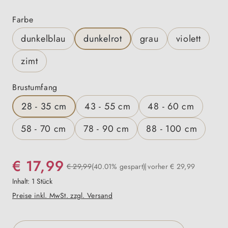
auswählen
Farbe
dunkelblau
dunkelrot
grau
violett
zimt
auswählen
Brustumfang
28 - 35 cm
43 - 55 cm
48 - 60 cm
58 - 70 cm
78 - 90 cm
88 - 100 cm
€ 17,99
€ 29,99
(40.01% gespart)
vorher € 29,99
Inhalt:
1 Stück
Preise inkl. MwSt. zzgl. Versand
Produkt Anzahl: Gib den gewünschten Wert e