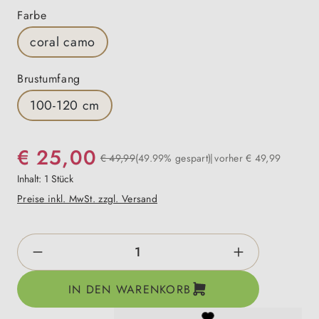
auswählen
Farbe
coral camo
auswählen
Brustumfang
100-120 cm
€ 25,00
€ 49,99
(49.99% gespart)
vorher € 49,99
Inhalt:
1 Stück
Preise inkl. MwSt. zzgl. Versand
Produkt Anzahl: Gib den gewünschten Wert e
IN DEN WARENKORB