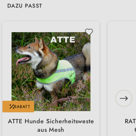
Produktgalerie überspringen
DAZU PASST
RABATT
ATTE Hunde Sicherheitsweste
RAT
aus Mesh