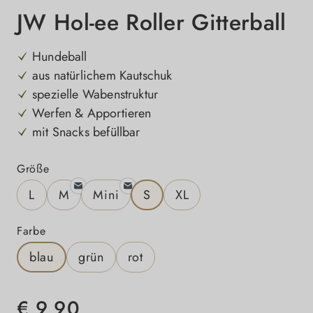
JW Hol-ee Roller Gitterball
Hundeball
aus natürlichem Kautschuk
spezielle Wabenstruktur
Werfen & Apportieren
mit Snacks befüllbar
auswählen
Größe
L
M
Mini
S
XL
auswählen
Farbe
blau
grün
rot
€ 9,90