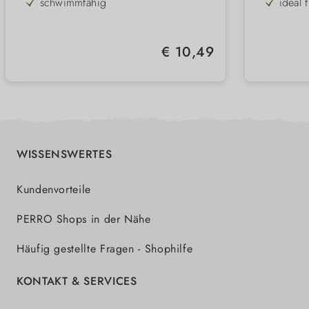
schwimmfähig
ideal 
für Wurf- & Zerrspiele
Werfe
ungiftig & geruchlos
weite
Regulärer Preis:
€ 10,49
diverse Größen
WISSENSWERTES
Kundenvorteile
PERRO Shops in der Nähe
Häufig gestellte Fragen - Shophilfe
KONTAKT & SERVICES