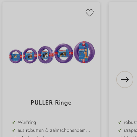
PULLER Ringe
Wurfring
robust
aus robusten & zahnschonendem
strapa
Material