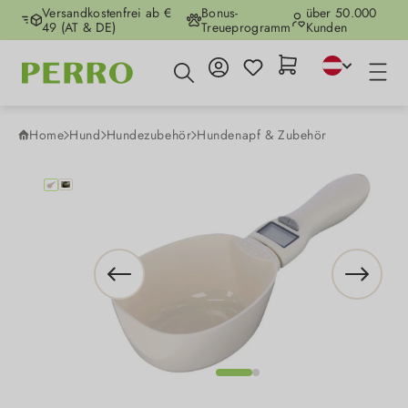
Versandkostenfrei ab €
Bonus-
über 50.000
Zum Hauptinhalt springen
49 (AT & DE)
Treueprogramm
Kunden
Home
Hund
Hundezubehör
Hundenapf & Zubehör
Bildergalerie überspringen