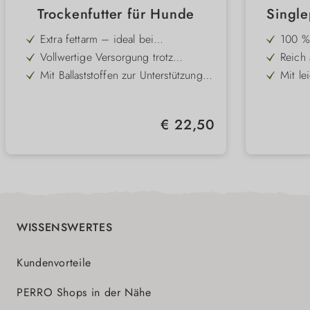
Trockenfutter für Hunde
Single
fü
Extra fettarm – ideal bei
100 % 
Stoffwechselproblemen &
Eiweiß
Vollwertige Versorgung trotz
Reich 
Pankreasinsuffizienz
bei Un
reduzierter Fettzufuhr
Aminos
Mit Ballaststoffen zur Unterstützung
Mit le
Abweh
von Verdauung & Darmflora
Reis z
Kann zur Stabilisierung des
Ergänz
Darm-
Blutzuckerspiegels beitragen
Energi
Omega-3 & -6-Fettsäuren für Haut,
Stabil
Regulärer Preis:
€ 22,50
Fell & Immunsystem
förde
Schnelles Sättigungsgefühl und
Schone
optimale Nährstoffaufnahme
Nährst
Akzep
WISSENSWERTES
Kundenvorteile
PERRO Shops in der Nähe