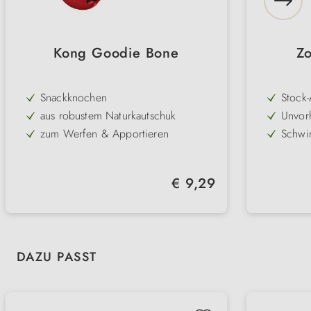
Kong Goodie Bone
Z
Snackknochen
Stock-
mit a
aus robustem Naturkautschuk
Unvor
gefahr
sorgt 
zum Werfen & Apportieren
Schwi
Besch
Apport
sanft zu den Zähnen
Robust
ausdau
mit Snacks befüllbar
Zahnfr
Hund
Regulärer Preis:
€ 9,29
Zähne
3 Größen
Pflege
und T
hygien
Produktgalerie überspringen
DAZU PASST