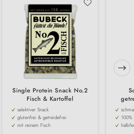
Single Protein Snack No.2
S
Fisch & Kartoffel
getr
selektiver Snack
schmac
glutenfrei & getreidefrei
100% n
mit reinem Fisch
halbfe
Kartoffel und Amaranth als Basis
ohne 