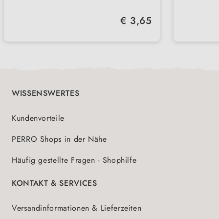
für ernährungssensible Hunde
ideal
Regulärer Preis:
€ 3,65
geeignet
Singleprotein
versc
WISSENSWERTES
Kundenvorteile
PERRO Shops in der Nähe
Häufig gestellte Fragen - Shophilfe
KONTAKT & SERVICES
Versandinformationen & Lieferzeiten