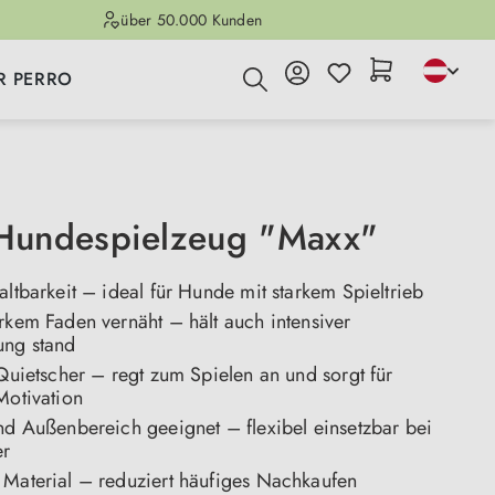
über 50.000 Kunden
R PERRO
undespielzeug "Maxx"
altbarkeit – ideal für Hunde mit starkem Spieltrieb
rkem Faden vernäht – hält auch intensiver
ung stand
 Quietscher – regt zum Spielen an und sorgt für
Motivation
nd Außenbereich geeignet – flexibel einsetzbar bei
er
 Material – reduziert häufiges Nachkaufen