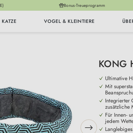
E)
Bonus-Treueprogramm
KATZE
VOGEL & KLEINTIERE
ÜBE
KONG H
Ultimative H
Mit supersta
Beanspruch
Integrierter
zusätzliche 
Für Innen- u
jedem Wett
Langlebiges