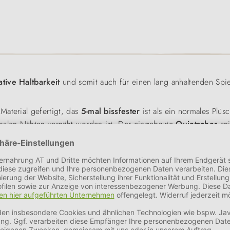
ative Haltbarkeit
und somit auch für einen lang anhaltenden Spie
Material gefertigt, das
5-mal bissfester
ist als ein normales Plüs
imalen Nähten vernäht worden ist. Der eingebaute
Quietscher
ani
ußenbereich geeignet.
ren und Werfen ist in
2 Varianten
erhältlich: