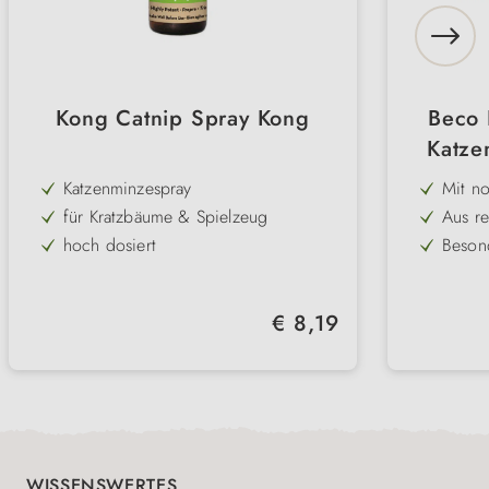
Kong Catnip Spray Kong
Beco 
Katze
Katzenminzespray
Mit n
– ani
für Kratzbäume & Spielzeug
Aus re
Spiele
nachha
hoch dosiert
Beson
herges
Nähte 
nordamerikanische Katzenminze
Förde
ideal 
einfache Handhabung
Ohne z
Regulärer Preis:
€ 8,19
reine 
Naturprodukt
In ver
erhält
Spiels
WISSENSWERTES