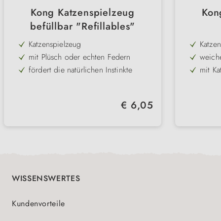
Kong Katzenspielzeug
Kon
befüllbar "Refillables"
Katzenspielzeug
Katzen
mit Plüsch oder echten Federn
weiche
fördert die natürlichen Instinkte
mit K
mit Katzenminze befüllbar
spanne
diverse Modelle
Feder
Regulärer Preis:
€ 6,05
zufäll
WISSENSWERTES
Kundenvorteile