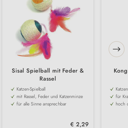
Sisal Spielball mit Feder &
Kong
Rassel
Katzen-Spielball
Katze
mit Rassel, Feder und Katzenminze
für K
für alle Sinne ansprechbar
hoch d
formstabil und robust
norda
einfa
Regulärer Preis:
€ 2,29
Natur