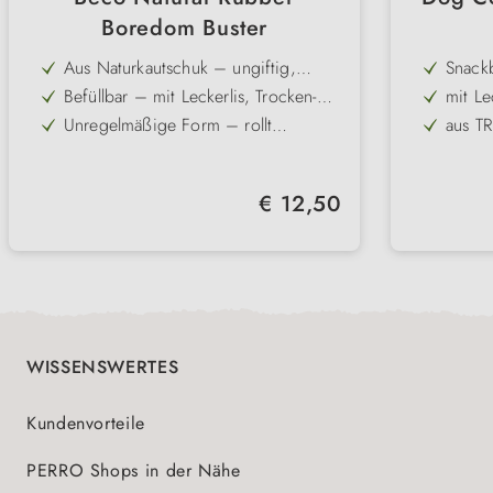
Boredom Buster
Aus Naturkautschuk – ungiftig,
Snackb
robust und zahnschonend
Befüllbar – mit Leckerlis, Trocken-
mit Le
oder Nassfutter, Pasten oder
Unregelmäßige Form – rollt
aus T
Erdnussbutter
unvorhersehbar für extra Spielspaß
Integriertes Labyrinth – gibt Snacks
mit No
nur langsam frei für längere
Zahnfl
Fördert Intelligenz & Aktivität –
Durch
Beschäftigung
Regulärer Preis:
€ 12,50
kombiniert Spiel, Bewegung und
In 2 Pastellfarben erhältlich – Größe:
in 3 F
Belohnung
8,8 x 7 x 7cm
WISSENSWERTES
Kundenvorteile
PERRO Shops in der Nähe