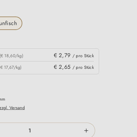
n
unfisch
€ 2,79
(€ 18,60/kg)
/ pro Stück
€ 2,65
(€ 17,67/kg)
/ pro Stück
amm
 zzgl. Versand
zahl: Gib den gewünschten Wert ein oder be