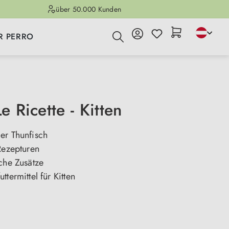
über 50.000 Kunden
R PERRO
Le Ricette - Kitten
er Thunfisch
Rezepturen
che Zusätze
ttermittel für Kitten
n