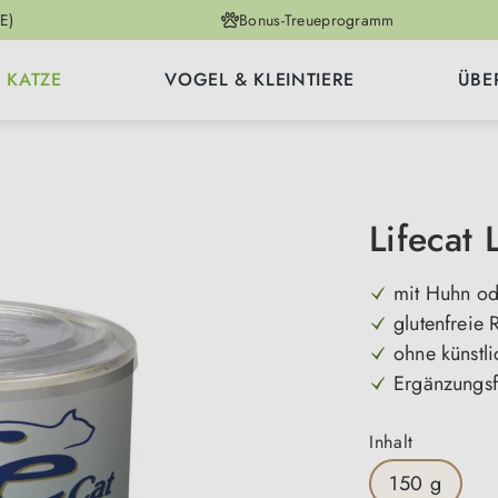
E)
Bonus-Treueprogramm
KATZE
VOGEL & KLEINTIERE
ÜBE
Lifecat 
mit Huhn od
glutenfreie 
ohne künstli
Ergänzungsfu
auswähle
Inhalt
150 g