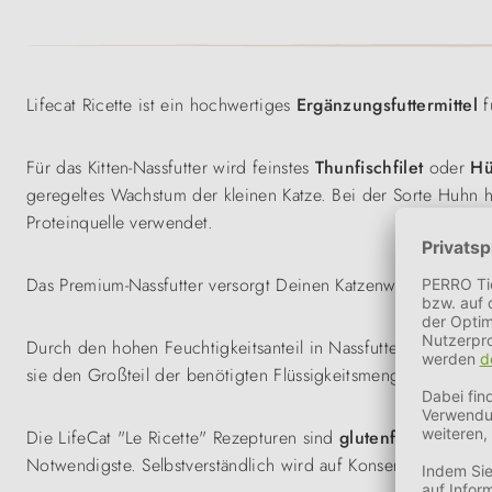
Lifecat Ricette ist ein hochwertiges
Ergänzungsfuttermittel
f
Für das Kitten-Nassfutter wird feinstes
Thunfischfilet
oder
Hü
geregeltes Wachstum der kleinen Katze. Bei der Sorte Huhn ha
Proteinquelle verwendet.
Das Premium-Nassfutter versorgt Deinen Katzenwelpen zude
Durch den hohen Feuchtigkeitsanteil in Nassfutter wird die K
sie den Großteil der benötigten Flüssigkeitsmenge aus dem F
Die LifeCat "Le Ricette" Rezepturen sind
glutenfrei
mit etwa
Notwendigste. Selbstverständlich wird auf Konservierungsstof