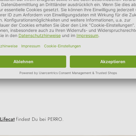
er Dampf eingekocht
.
g zu einem Alleinfuttermittel. Mit seinem
intensiven, natürlic
ziellen Frischeverschluss ausgestattet, mit dem geöffnete Dosen 
Lifecat
findest Du bei PERRO.