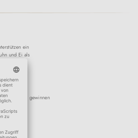
terstützen ein
uhn und Ei als
wohner waren, gewinnen
en nur das