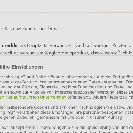
ür Katzenwelpen in der Dose.
hnerfilet
als Hauptzutat verwendet. Die hochwertigen Zutaten un
ndelt es sich um ein Singleproteinprodukt, das ausschließlich H
m mit Eiweiß von besonders
hoher biologischer Wertigkeit.
atze mit
Flüssigkeit
versorgt. Da Katzen ursprünglich Wüstenbe
utter, ein Grund warum Nassnahrung für Katzen sehr wichtig ist.
s
Reis
und haben eine besonders kurze Zutatenliste, sie beinhalt
fe, Farbstoffe, künstliche Aromen oder Zucker verzichtet.