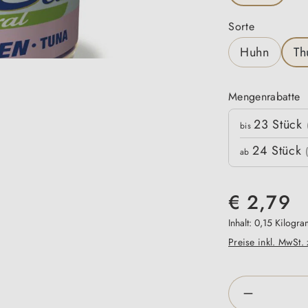
auswähle
Sorte
Huhn
Th
Mengenrabatte
Mengenrabatte
23
Stück
Stückpreis
bis
24
Stück
ab
€ 2,79
Inhalt:
0,15 Kilogr
Preise inkl. MwSt.
Produkt An