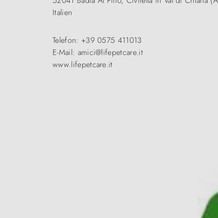
52041 Badia Al Pino, Civitella in Val di Chiana (
Italien
Telefon: +39 0575 411013
E-Mail: amici@lifepetcare.it
www.lifepetcare.it