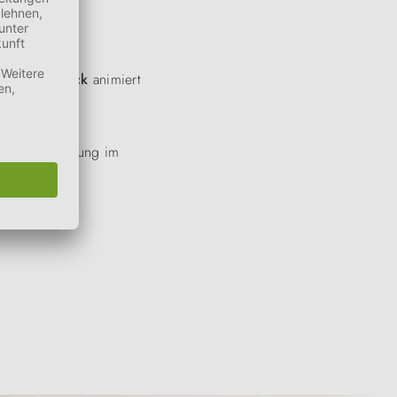
hen Geschmack
animiert
zur Aufbewahrung im