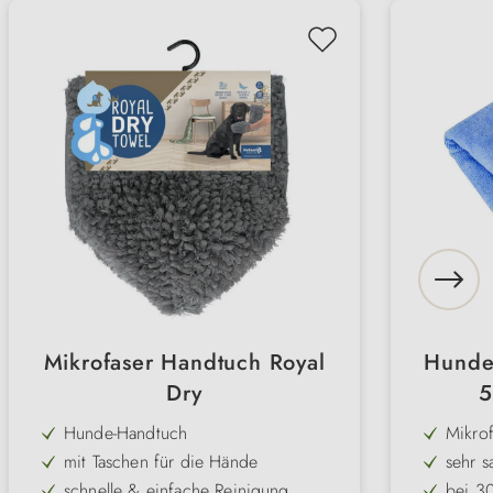
Mikrofaser Handtuch Royal
Hunde
Dry
5
Hunde-Handtuch
Mikro
mit Taschen für die Hände
sehr s
schnelle & einfache Reinigung
bei 3