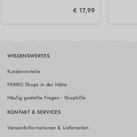
hält den Futterplatz sauber
einfac
Regulärer Preis:
€ 17,99
in der Spülmaschine zu reinigen
dezen
in 2 Größen erhältlich
WISSENSWERTES
Kundenvorteile
PERRO Shops in der Nähe
Häufig gestellte Fragen - Shophilfe
KONTAKT & SERVICES
Versandinformationen & Lieferzeiten