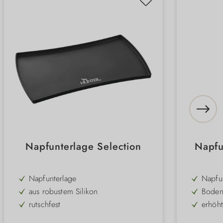
Napfunterlage Selection
Napfu
Napfunterlage
Napfu
aus robustem Silikon
Bodens
rutschfest
erhöh
erhöhter Rand
rutsch