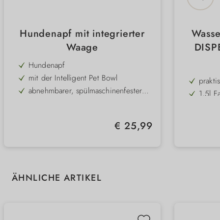
Hundenapf mit integrierter
Wasse
Waage
DISP
Hundenapf
mit der Intelligent Pet Bowl
prakti
abnehmbarer, spülmaschinenfester
1,5l 
Edelstahlnapf
Waageeinheit in Gramm, Kg, ml, lb,
für kl
oz.
Volumen: 1 L und 1,8 L
2 Farb
Regulärer Preis:
€ 25,99
Produktgalerie überspringen
ÄHNLICHE ARTIKEL