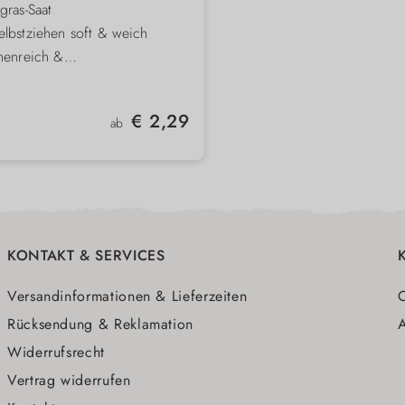
gras-Saat
lbstziehen soft & weich
nenreich &
dheitsfördernd
sch & pflegeleicht
Regulärer Preis:
€ 2,29
ab
KONTAKT & SERVICES
Versandinformationen & Lieferzeiten
O
Rücksendung & Reklamation
A
Widerrufsrecht
Vertrag widerrufen