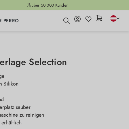
über 50.000 Kunden
R PERRO
erlage Selection
ge
m Silikon
nd
terplatz sauber
maschine zu reinigen
erhältlich