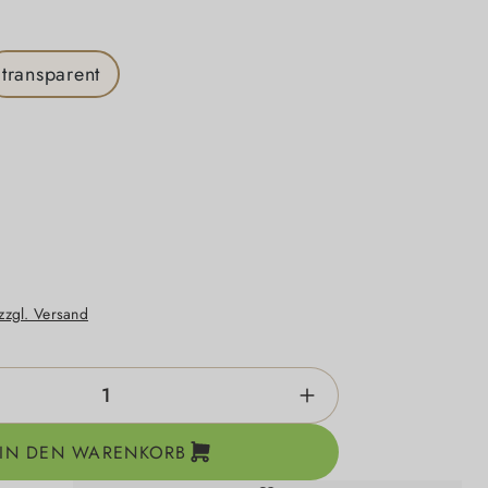
n
transparent
en
 zzgl. Versand
zahl: Gib den gewünschten Wert ein oder be
IN DEN WARENKORB