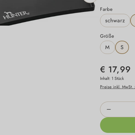
auswähle
Farbe
schwarz
auswähl
Größe
M
S
€ 17,99
Inhalt:
1 Stück
Preise inkl. MwSt.
Produkt An