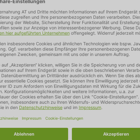
rtiment in Deutschland gefertigter Lederaccessoires entwickelte 
hmensname HUNTER zu einer wahren Markengröße in der Heimtierb
sowie modischen Accessoires konnte das Familienunternehmen 
stverständlichkeit. Es gehört zur Firmenphilosophie, diese siche