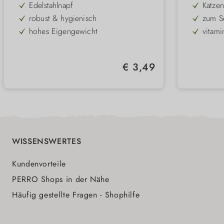
Edelstahlnapf
Katzen
robust & hygienisch
zum Se
hohes Eigengewicht
vitami
gesun
rutschfester Boden
prakti
für Wasser & Futter
Regulärer Preis:
€ 3,49
spülmaschinenfest
WISSENSWERTES
Kundenvorteile
PERRO Shops in der Nähe
Häufig gestellte Fragen - Shophilfe