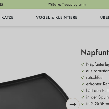
E)
Bonus-Treueprogramm
KATZE
VOGEL & KLEINTIERE
ÜBE
Napfunt
Napfunterla
aus robuste
rutschfest
erhöhter Ra
hält den Fut
in der Spül
in 2 Größen 