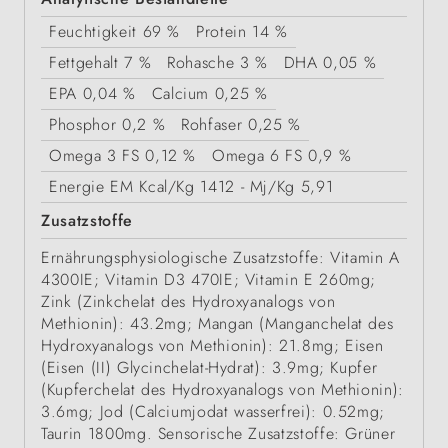
Feuchtigkeit
69 %
Protein
14 %
Fettgehalt
7 %
Rohasche
3 %
DHA
0,05 %
EPA
0,04 %
Calcium
0,25 %
Phosphor
0,2 %
Rohfaser
0,25 %
Omega 3 FS
0,12 %
Omega 6 FS
0,9 %
Energie
EM Kcal/Kg 1412 - Mj/Kg 5,91
Zusatzstoffe
Ernährungsphysiologische Zusatzstoffe: Vitamin A
4300IE; Vitamin D3 470IE; Vitamin E 260mg;
Zink (Zinkchelat des Hydroxyanalogs von
Methionin): 43.2mg; Mangan (Manganchelat des
Hydroxyanalogs von Methionin): 21.8mg; Eisen
(Eisen (II) Glycinchelat-Hydrat): 3.9mg; Kupfer
(Kupferchelat des Hydroxyanalogs von Methionin):
3.6mg; Jod (Calciumjodat wasserfrei): 0.52mg;
Taurin 1800mg. Sensorische Zusatzstoffe: Grüner