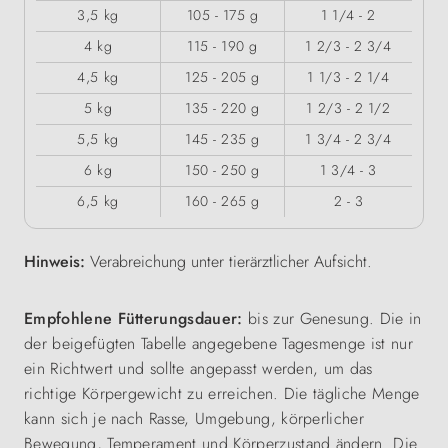
3,5 kg
105 - 175 g
1 1/4 - 2
4 kg
115 - 190 g
1 2/3 - 2 3/4
4,5 kg
125 - 205 g
1 1/3 - 2 1/4
5 kg
135 - 220 g
1 2/3 - 2 1/2
5,5 kg
145 - 235 g
1 3/4 - 2 3/4
6 kg
150 - 250 g
1 3/4 - 3
6,5 kg
160 - 265 g
2 - 3
Hinweis:
Verabreichung unter tierärztlicher Aufsicht.
Empfohlene Fütterungsdauer:
bis zur Genesung. Die in
der beigefügten Tabelle angegebene Tagesmenge ist nur
ein Richtwert und sollte angepasst werden, um das
richtige Körpergewicht zu erreichen. Die tägliche Menge
kann sich je nach Rasse, Umgebung, körperlicher
Bewegung, Temperament und Körperzustand ändern. Die