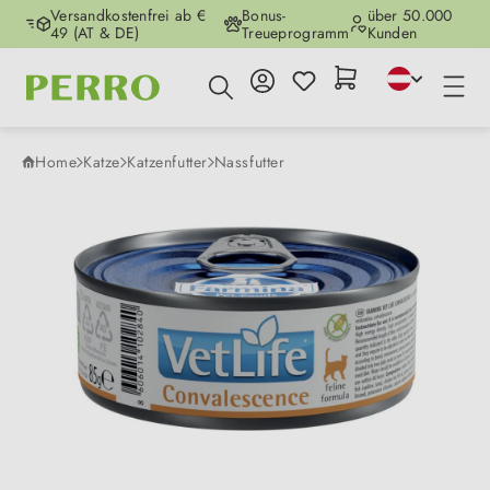
Versandkostenfrei ab €
Bonus-
über 50.000
Zum Hauptinhalt springen
49 (AT & DE)
Treueprogramm
Kunden
Home
Katze
Katzenfutter
Nassfutter
Bildergalerie überspringen