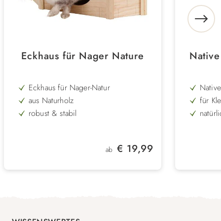
Eckhaus für Nager Nature
Native
Eckhaus für Nager-Natur
Native
aus Naturholz
für Kle
robust & stabil
natürl
hochwe
pflegeleicht
in 2er
Zahna
flexibel zum Hinstellen
Regulärer Preis:
€ 19,99
ab
in Größen: 25 x 25 x 7 cm oder 31 x
31 x 20 cm