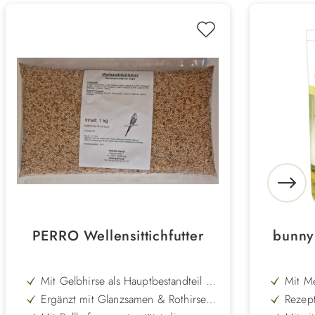
PERRO Wellensittichfutter
bunny
Mit Gelbhirse als Hauptbestandteil –
Mit M
hohe Akzeptanz & wertvolle
tieris
Ergänzt mit Glanzsamen & Rothirse –
Rezept
Energiequelle
Ernäh
liefert Eiweiß und sorgt für
bei Z