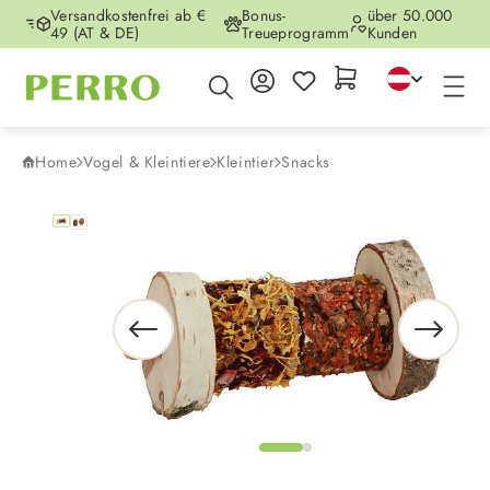
Versandkostenfrei ab €
Bonus-
über 50.000
Zum Hauptinhalt springen
49 (AT & DE)
Treueprogramm
Kunden
Home
Vogel & Kleintiere
Kleintier
Snacks
Bildergalerie überspringen