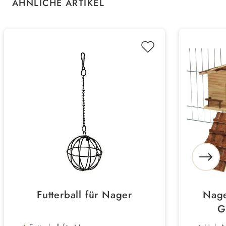
Produktgalerie überspringen
ÄHNLICHE ARTIKEL
Futterball für Nager
Nage
G