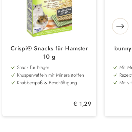
Crispi® Snacks für Hamster
bunny
10 g
Snack für Nager
Mit M
tieris
Knusperwaffeln mit Mineralstoffen
Rezept
Ernäh
bei Z
Knabberspaß & Beschäftigung
Mit v
Blüte
Inhalt: 12 Waffeln
Plata-
Napf
Zutate
Balanc
Natürl
Regulärer Preis:
€ 1,29
Nährst
Unters
– artg
Zwerg