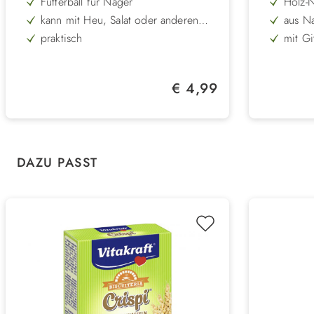
Futterball für Nager
Holz-N
kann mit Heu, Salat oder anderen
aus Na
Leckerein gefüllt werden
praktisch
mit Gi
leicht zu reinigen und pflegen
robust
nachhaltig
Länge
Regulärer Preis:
€ 4,99
Höhe:
Produktgalerie überspringen
DAZU PASST