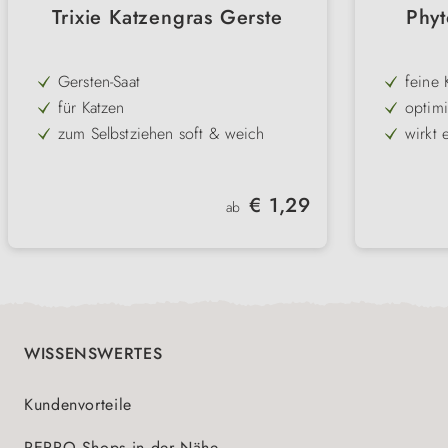
Trixie Katzengras Gerste
Phyt
Gersten-Saat
feine 
für Katzen
optimi
Verda
zum Selbstziehen soft & weich
wirkt 
vitaminenreich & gesund
schütz
immer-grün
Regulärer Preis:
€ 1,29
ab
praktisch
WISSENSWERTES
Kundenvorteile
PERRO Shops in der Nähe