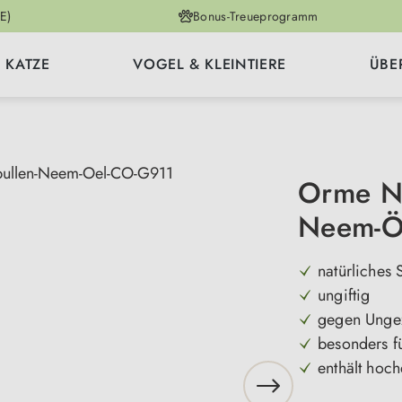
E)
Bonus-Treueprogramm
KATZE
VOGEL & KLEINTIERE
ÜBE
Orme Na
Neem-Ö
natürliches 
ungiftig
gegen Ungez
besonders f
enthält hoc