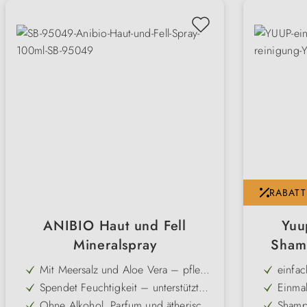
RABATT
ANIBIO Haut und Fell
Yuu
Mineralspray
Shamp
Mit Meersalz und Aloe Vera – pflegt
einfa
und beruhigt gereizte Haut natürlich
Spendet Feuchtigkeit – unterstützt
Einma
die Regeneration trockener Haut
Ohne Alkohol, Parfum und ätherische
Shamp