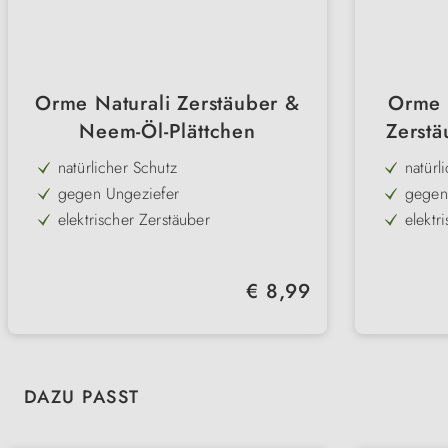
Orme Naturali Zerstäuber &
Orme N
Neem-Öl-Plättchen
Zerstä
natürlicher Schutz
natürl
gegen Ungeziefer
gegen
elektrischer Zerstäuber
elektr
angenehmer Duft im ganzen Haus
angen
enthält ätherische Öle
mit fl
Regulärer Preis:
€ 8,99
unbedenklich für Mensch und Tier
unbed
Produktgalerie überspringen
DAZU PASST