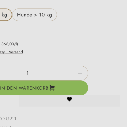
en
 kg
Hunde > 10 kg
€ 866,00/l)
 zzgl. Versand
zahl: Gib den gewünschten Wert ein oder be
IN DEN WARENKORB
CO-G911