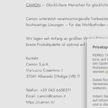
CAMON
– Glücklichere Menschen für glückliche
Camon unterstützt verantwortungsvolle Tierbesitze
hochwertige Lösungen – für das Wohlbefinden u
Wir legen seit Anfang an größten Wert auf Umwel
breite Produktpalette ist optimal auf die Bedürfn
Kontakt:
Camon S.p.A.
Via Lucio Cosentino 1
37041 Albaredo D'Adige (VR) IT
Telefon: +39 045 6608511
Email: camon@camon.it
https://camon.it/