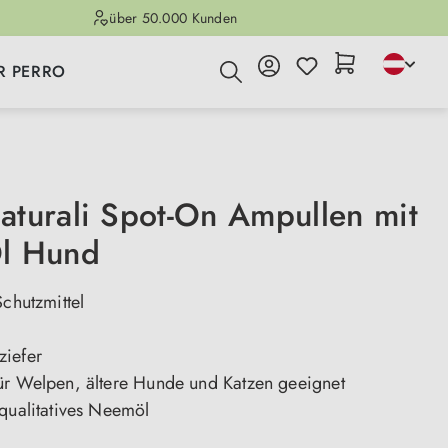
über 50.000 Kunden
R PERRO
turali Spot-On Ampullen mit
l Hund
Schutzmittel
iefer
ür Welpen, ältere Hunde und Katzen geeignet
hqualitatives Neemöl