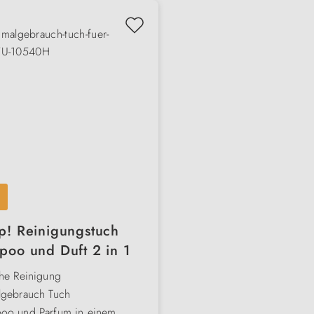
p! Reinigungstuch
oo und Duft 2 in 1
che Reinigung
lgebrauch Tuch
oo und Parfum in einem