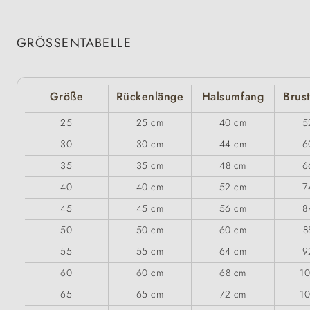
GRÖSSENTABELLE
Größe
Rückenlänge
Halsumfang
Brus
25
25 cm
40 cm
5
30
30 cm
44 cm
6
35
35 cm
48 cm
6
40
40 cm
52 cm
7
45
45 cm
56 cm
8
50
50 cm
60 cm
8
55
55 cm
64 cm
9
60
60 cm
68 cm
1
65
65 cm
72 cm
1