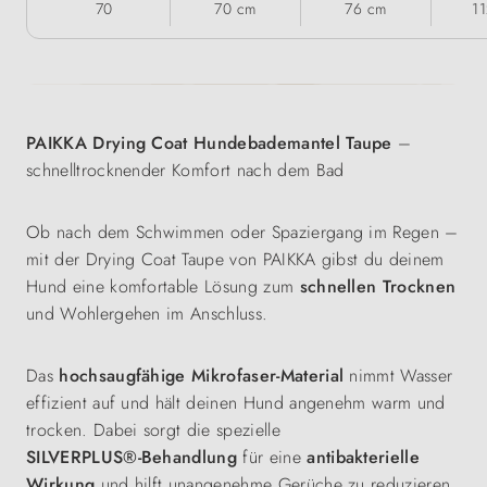
70
70 cm
76 cm
1
PAIKKA Drying Coat Hundebademantel Taupe
–
schnelltrocknender Komfort nach dem Bad
Ob nach dem Schwimmen oder Spaziergang im Regen –
mit der Drying Coat Taupe von PAIKKA gibst du deinem
Hund eine komfortable Lösung zum
schnellen Trocknen
und Wohlergehen im Anschluss.
Das
hochsaugfähige Mikrofaser‑Material
nimmt Wasser
effizient auf und hält deinen Hund angenehm warm und
trocken. Dabei sorgt die spezielle
SILVERPLUS®‑Behandlung
für eine
antibakterielle
Wirkung
und hilft unangenehme Gerüche zu reduzieren.