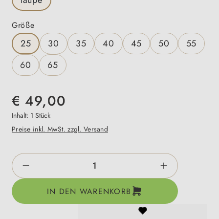
auswählen
Größe
25
30
35
40
45
50
55
60
65
€ 49,00
Inhalt:
1 Stück
Preise inkl. MwSt. zzgl. Versand
Produkt Anzahl: Gib den gewünschten Wert e
IN DEN WARENKORB