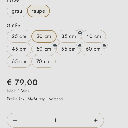
Farbe
grau
taupe
auswählen
Größe
25 cm
30 cm
35 cm
40 cm
45 cm
50 cm
55 cm
60 cm
65 cm
70 cm
€ 79,00
Inhalt:
1 Stück
Preise inkl. MwSt. zzgl. Versand
Produkt Anzahl: Gib den gewünschten Wert e