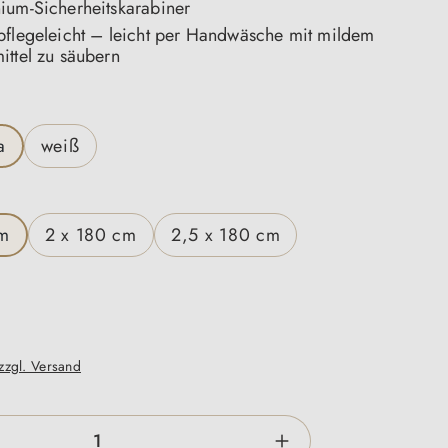
ium-Sicherheitskarabiner
pflegeleicht – leicht per Handwäsche mit mildem
ittel zu säubern
n
a
weiß
en
cm
2 x 180 cm
2,5 x 180 cm
 zzgl. Versand
zahl: Gib den gewünschten Wert ein oder be