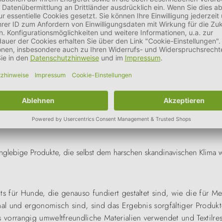
e sie daher nach dem Spaziergang mit einem milden Reinigungsmi
nglebige Produkte, die selbst dem harschen skandinavischen Klima w
ts für Hunde, die genauso fundiert gestaltet sind, wie die für M
onal und ergonomisch sind, sind das Ergebnis sorgfältiger Produ
vorrangig umweltfreundliche Materialien verwendet und Textilre