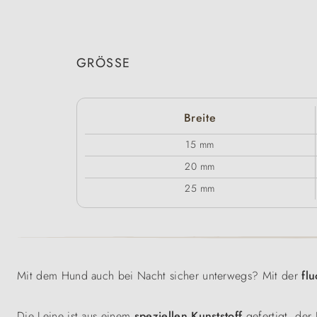
GRÖSSE
Breite
15 mm
20 mm
25 mm
Mit dem Hund auch bei Nacht sicher unterwegs? Mit der
fl
Die Leine ist aus einem
speziellen Kunststoff
gefertigt, der