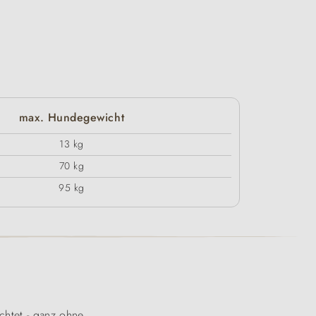
max. Hundegewicht
13 kg
70 kg
95 kg
chtet - ganz ohne