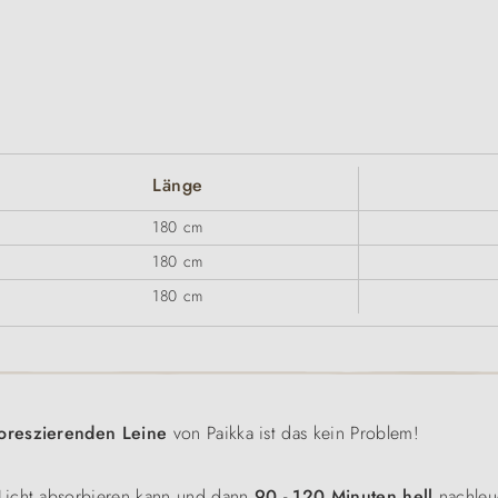
Länge
180 cm
180 cm
180 cm
uoreszierenden Leine
von Paikka ist das kein Problem!
 Licht absorbieren kann und dann
90 - 120 Minuten hell
nachleu