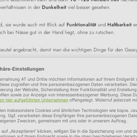
verhältnissen in der
Dunkelheit
viel besser gesehen.
d, sie wurde auch mit Blick auf
Funktionalität
und
Haltbarkeit
en
ch bei Nässe gut in der Hand liegt, ohne zu rutschen.
beutel angebracht, damit man die wichtigen Dinge für den Gassig
ax. 13 kg)
oße & große Hunde (max. 70 kg)
ehr große Hunde (max. 95 kg)
 im Licht aufgeladen werden. Anschließend leuchtet Sie bis zu 12