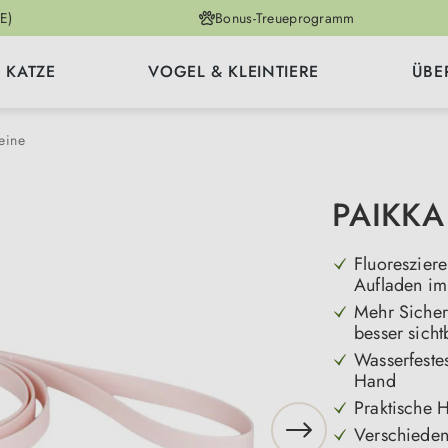
E)
Bonus-Treueprogramm
KATZE
VOGEL & KLEINTIERE
ÜBE
eine
PAIKKA
Fluoreszier
Aufladen im
Mehr Sicher
besser sicht
Wasserfestes
Hand
Praktische H
Verschieden