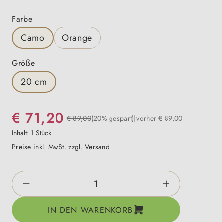
auswählen
Farbe
Camo
Orange
auswählen
Größe
20 cm
€ 71,20
€ 89,00
(20% gespart)
vorher € 89,00
Inhalt:
1 Stück
Preise inkl. MwSt. zzgl. Versand
Produkt Anzahl: Gib den gewünschten Wert e
IN DEN WARENKORB