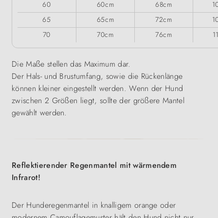
60
60cm
68cm
1
65
65cm
72cm
1
70
70cm
76cm
1
Die Maße stellen das Maximum dar.
Der Hals- und Brustumfang, sowie die Rückenlänge
können kleiner eingestellt werden. Wenn der Hund
zwischen 2 Größen liegt, sollte der größere Mantel
gewählt werden.
Reflektierender Regenmantel mit wärmendem
Infrarot!
Der Hunderegenmantel in knalligem orange oder
modernem Camouflagemuster hält den Hund nicht nur